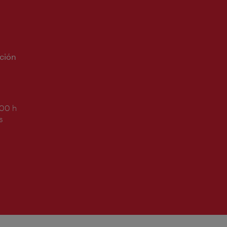
ción
:00 h
s