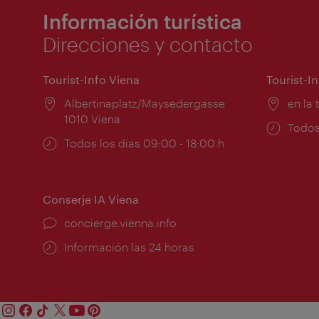
Información turística
Direcciones y contacto
Tourist-Info Viena
Tourist-I
Lugar:
Albertinaplatz/Maysedergasse
Lugar
en la 
1010 Viena
Horar
Todos
Horarios
Todos los días 09:00 - 18:00 h
de
de
apert
apertura:
Conserje IA Viena
concierge.vienna.info
Información las 24 horas