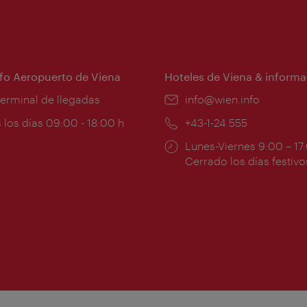
nfo Aeropuerto de Viena
Hoteles de Viena & informa
:
terminal de llegadas
e-
info@wien.info
mail:
ios
 los días 09:00 - 18:00 h
Teléfono:
+43-1-24 555
Horarios
Lunes-Viernes 9:00 – 17
ura:
de
Cerrado los días festivo
apertura: