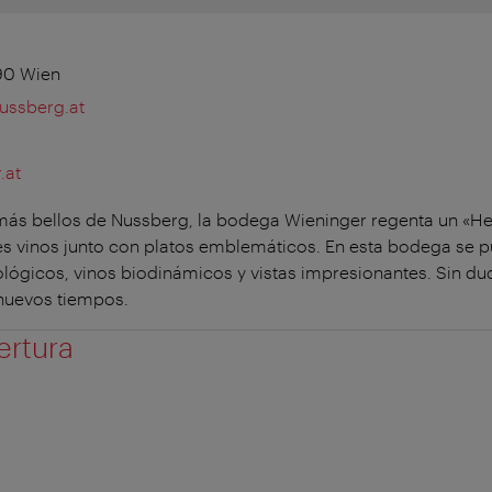
190 Wien
ussberg.at
.at
más bellos de Nussberg, la bodega Wieninger regenta un «Heu
s vinos junto con platos emblemáticos. En esta bodega se p
ológicos, vinos biodinámicos y vistas impresionantes. Sin du
 nuevos tiempos.
ertura