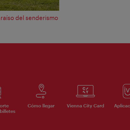
araíso del senderismo
orte
Cómo llegar
Vienna City Card
Aplicac
billetes