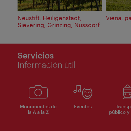
Neustift, Heiligenstadt,
Viena, p
Sievering, Grinzing, Nussdorf
Servicios
Información útil
Monumentos de
Eventos
Transp
la A a la Z
público y 