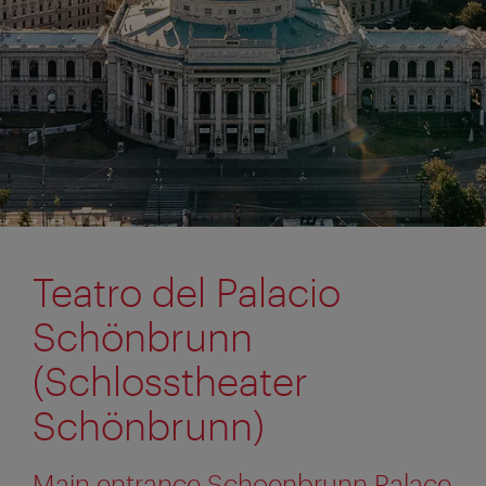
Teatro del Palacio
Schönbrunn
(Schlosstheater
Schönbrunn)
Main entrance Schoenbrunn Palace