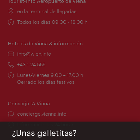
Tourist-Info Aeropuerto de Viena
Lugar:
en la terminal de llegadas
Horarios
Todos los días 09:00 - 18:00 h
de
apertura:
Hoteles de Viena & información
e-
info@wien.info
mail:
Teléfono:
+43-1-24 555
Horarios
Lunes-Viernes 9:00 – 17:00 h
de
Cerrado los días festivos
apertura:
Conserje IA Viena
concierge.vienna.info
Información las 24 horas
¿Unas galletitas?