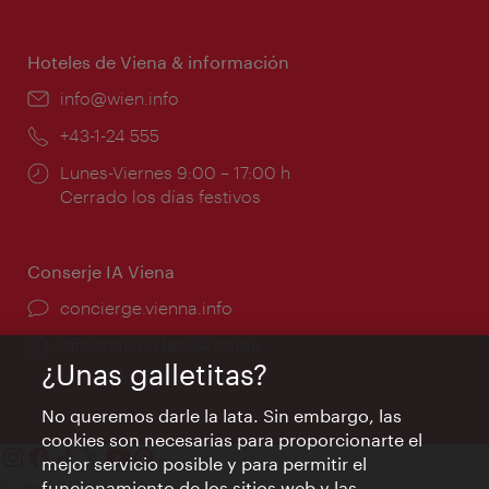
de
apertura:
Hoteles de Viena & información
e-
info@wien.info
mail:
Teléfono:
+43-1-24 555
Horarios
Lunes-Viernes 9:00 – 17:00 h
de
Cerrado los días festivos
apertura:
Conserje IA Viena
concierge.vienna.info
Información las 24 horas
¿Unas galletitas?
No queremos darle la lata. Sin embargo, las
cookies son necesarias para proporcionarte el
mejor servicio posible y para permitir el
funcionamiento de los sitios web y las
Contacto