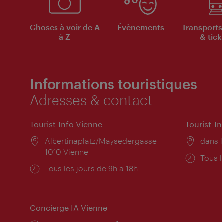
Choses à voir de A
Évènements
Transports
à Z
& tick
Informations touristiques
Adresses & contact
Tourist-Info Vienne
Tourist-I
Lieu:
Albertinaplatz/Maysedergasse
Lieu:
dans l
1010 Vienne
Horai
Tous l
Horaires
Tous les jours de 9h à 18h
d'ouve
d'ouverture:
Concierge IA Vienne