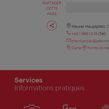
PARTAGER
CETTE
PAGE
Partager
cette
Maurer Hauptplatz, 
page
+43 1 888 13 18
(Tel)
pfarrkanzlei@pfarre
Carte
Points d'int
Services
Informations pratiques