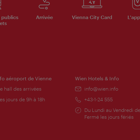
 publics
Arrivée
Vienna City Card
L'appl
ets
nfo aéroport de Vienne
Wien Hotels & Info
e hall des arrivées
E-
info@wien.info
mail:
res
es jours de 9h à 18h
Téléphone:
+43-1-24 555
rture:
Horaires
Du Lundi au Vendredi de
d'ouverture:
Fermé les jours fériés