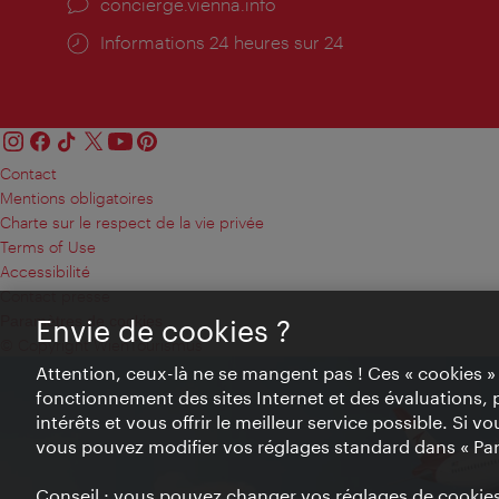
Ort:
concierge.vienna.info
Öffnungszeiten:
Informations 24 heures sur 24
Contact
Mentions obligatoires
Charte sur le respect de la vie privée
Terms of Use
Accessibilité
Contact presse
Paramètres de cookies
Envie de cookies ?
© Copyright WienTourismus
Attention, ceux-là ne se mangent pas ! Ces « cookies 
fonctionnement des sites Internet et des évaluations, 
intérêts et vous offrir le meilleur service possible. Si 
vous pouvez modifier vos réglages standard dans « Pa
Conseil : vous pouvez changer vos réglages de cookies 