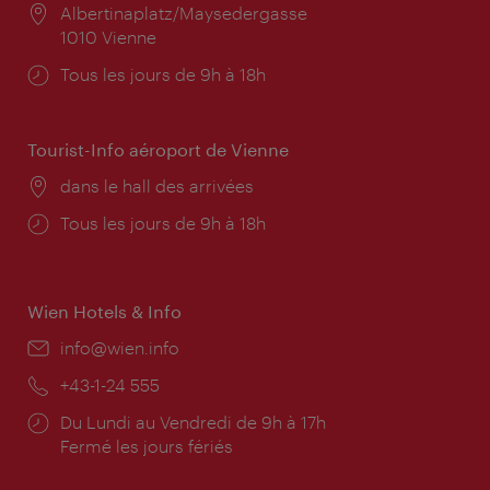
Lieu:
Albertinaplatz/Maysedergasse
1010 Vienne
Horaires
Tous les jours de 9h à 18h
d'ouverture:
Tourist-Info aéroport de Vienne
Lieu:
dans le hall des arrivées
Horaires
Tous les jours de 9h à 18h
d'ouverture:
Wien Hotels & Info
E-
info@wien.info
mail:
Téléphone:
+43-1-24 555
Horaires
Du Lundi au Vendredi de 9h à 17h
d'ouverture:
Fermé les jours fériés