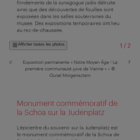
fondements de la synagogue jadis détruite
ainsi que des découvertes de fouilles sont
exposées dans les salles souterraines du
musée. Des expositions temporaires ont lieu
au rez-de-chaussée.
sur
Afficher toutes les photos
1
/
2
Ouriel
Exposition permanente « Notre Moyen Âge ! La
Fouil
première communauté juive de Vienne »
–
©
Ouriel Morgensztern
Monument commémoratif de
la Schoa sur la Judenplatz
L'épicentre du souvenir sur la Judenplatz est
le monument commémoratif de la Schoa de