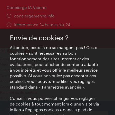
Concierge IA Vienne
Ort:
concierge.vienna.info
Öffnungszeiten:
Informations 24 heures sur 24
Envie de cookies ?
Attention, ceux-là ne se mangent pas ! Ces «
cookies » sont nécessaires au bon
Contact
fonctionnement des sites Internet et des
Mentions obligatoires
évaluations, pour afficher du contenu adapté
Charte sur le respect de la vie privée
à vos intérêts et vous offrir le meilleur service
Terms of Use
possible. Si vous ne voulez pas accepter ces
Accessibilité
cookies, vous pouvez modifier vos réglages
Contact presse
standard dans « Paramètres avancés ».
Paramètres de cookies
© Copyright WienTourismus
Conseil : vous pouvez changer vos réglages
de cookies à tout moment lors d'une visite via
le lien « Réglages cookies » dans le pied de