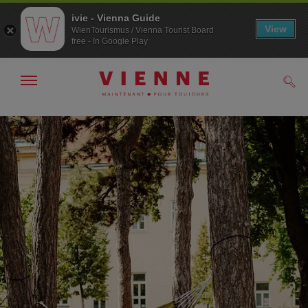
ivie - Vienna Guide
View
WienTourismus / Vienna Tourist Board
free - In Google Play
Afficher
Rech
/
masquer
la
Navigation
Contenu
navigation