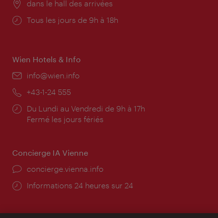
Lieu:
dans le hall des arrivées
Horaires
Tous les jours de 9h à 18h
d'ouverture:
Wien Hotels & Info
E-
info@wien.info
mail:
Téléphone:
+43-1-24 555
Horaires
Du Lundi au Vendredi de 9h à 17h
d'ouverture:
Fermé les jours fériés
Concierge IA Vienne
Ort:
concierge.vienna.info
Öffnungszeiten:
Informations 24 heures sur 24