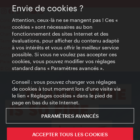
Envie de cookies ?
Attention, ceux-là ne se mangent pas ! Ces «
Contact
cookies » sont nécessaires au bon
Mentions obligatoires
fonctionnement des sites Internet et des
Charte sur le respect de la vie privée
évaluations, pour afficher du contenu adapté
Terms of Use
à vos intérêts et vous offrir le meilleur service
Accessibilité
possible. Si vous ne voulez pas accepter ces
Contact presse
cookies, vous pouvez modifier vos réglages
Paramètres de cookies
standard dans « Paramètres avancés ».
© Copyright WienTourismus
Conseil : vous pouvez changer vos réglages
de cookies à tout moment lors d'une visite via
le lien « Réglages cookies » dans le pied de
page en bas du site Internet.
PARAMÈTRES AVANCÉS
ACCEPTER TOUS LES COOKIES