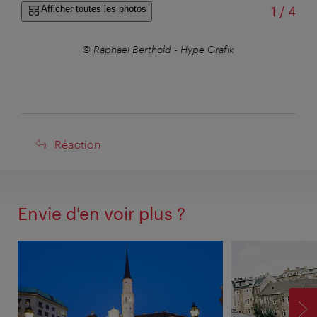
sur
Afficher toutes les photos
1
/
4
© Raphael Berthold - Hype Grafik
Réaction
Réaction
Envie d'en voir plus ?