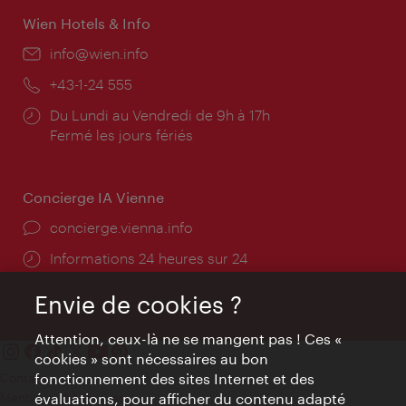
Wien Hotels & Info
E-
info@wien.info
mail:
Téléphone:
+43-1-24 555
Horaires
Du Lundi au Vendredi de 9h à 17h
d'ouverture:
Fermé les jours fériés
Concierge IA Vienne
Ort:
concierge.vienna.info
Öffnungszeiten:
Informations 24 heures sur 24
Envie de cookies ?
Attention, ceux-là ne se mangent pas ! Ces «
cookies » sont nécessaires au bon
fonctionnement des sites Internet et des
Contact
évaluations, pour afficher du contenu adapté
Mentions obligatoires