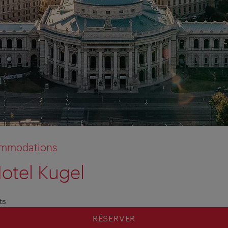
commodations
otel Kugel
ts
RÉSERVER