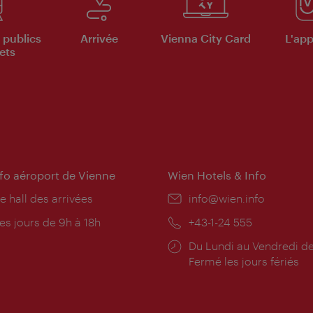
 publics
Arrivée
Vienna City Card
L'appl
ets
nfo aéroport de Vienne
Wien Hotels & Info
e hall des arrivées
E-
info@wien.info
mail:
res
es jours de 9h à 18h
Téléphone:
+43-1-24 555
rture:
Horaires
Du Lundi au Vendredi de
d'ouverture:
Fermé les jours fériés