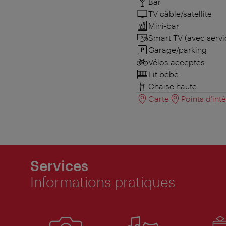
Bar
TV câble/satellite
Mini-bar
Smart TV (avec servi
Garage/parking
Vélos acceptés
Lit bébé
Chaise haute
Carte
Points d'int
Services
Informations pratiques