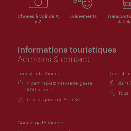
Choses à voir de A
Évènements
Transports
à Z
& tick
Informations touristiques
Adresses & contact
Tourist-Info Vienne
Tourist-I
Lieu:
Albertinaplatz/Maysedergasse
Lieu:
dans l
1010 Vienne
Horai
Tous l
Horaires
Tous les jours de 9h à 18h
d'ouve
d'ouverture:
Concierge IA Vienne