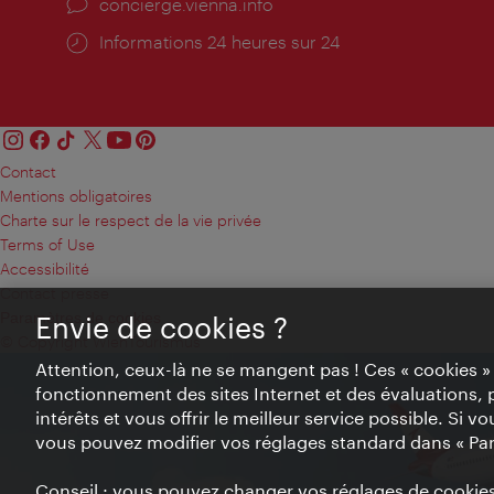
Ort:
concierge.vienna.info
Öffnungszeiten:
Informations 24 heures sur 24
Contact
Mentions obligatoires
Charte sur le respect de la vie privée
Terms of Use
Accessibilité
Contact presse
Paramètres de cookies
Envie de cookies ?
© Copyright WienTourismus
Attention, ceux-là ne se mangent pas ! Ces « cookies 
fonctionnement des sites Internet et des évaluations, 
intérêts et vous offrir le meilleur service possible. Si 
vous pouvez modifier vos réglages standard dans « Pa
Conseil : vous pouvez changer vos réglages de cookies 