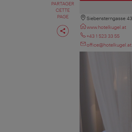
PARTAGER
CETTE
PAGE
Siebensterngasse 43
Partager
www.hotelkugel.at
cette
page
+43 1 523 33 55
office@hotelkugel.at