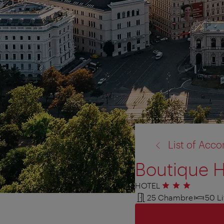
retour
List of Ac
à:
Boutique H
HOTEL
3 étoiles
25 Chambre
50 Li