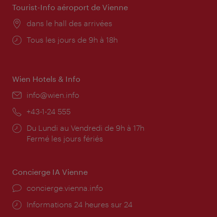
Tourist-Info aéroport de Vienne
Lieu:
dans le hall des arrivées
Horaires
Tous les jours de 9h à 18h
d'ouverture:
Wien Hotels & Info
E-
info@wien.info
mail:
Téléphone:
+43-1-24 555
Horaires
Du Lundi au Vendredi de 9h à 17h
d'ouverture:
Fermé les jours fériés
Concierge IA Vienne
Ort:
concierge.vienna.info
Öffnungszeiten:
Informations 24 heures sur 24