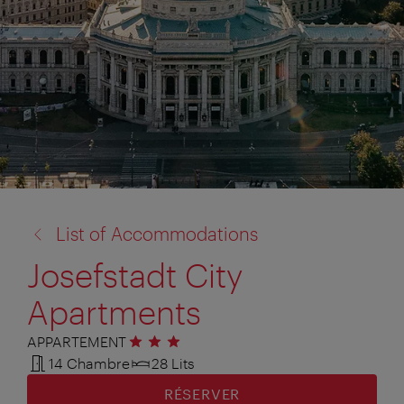
retour
List of Accommodations
à:
Josefstadt City
Apartments
APPARTEMENT
3 étoiles
14 Chambre
28 Lits
RÉSERVER