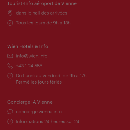
Tourist-Info aéroport de Vienne
Lieu:
dans le hall des arrivées
Horaires
Tous les jours de 9h à 18h
d'ouverture:
Wien Hotels & Info
E-
info@wien.info
mail:
Téléphone:
+43-1-24 555
Horaires
Du Lundi au Vendredi de 9h à 17h
d'ouverture:
Fermé les jours fériés
Concierge IA Vienne
Ort:
concierge.vienna.info
Öffnungszeiten:
Informations 24 heures sur 24