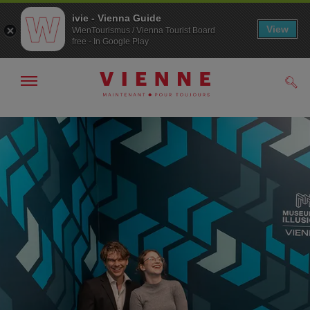
ivie - Vienna Guide
View
WienTourismus / Vienna Tourist Board
free - In Google Play
Afficher
Rech
/
masquer
la
Navigation
Contenu
navigation