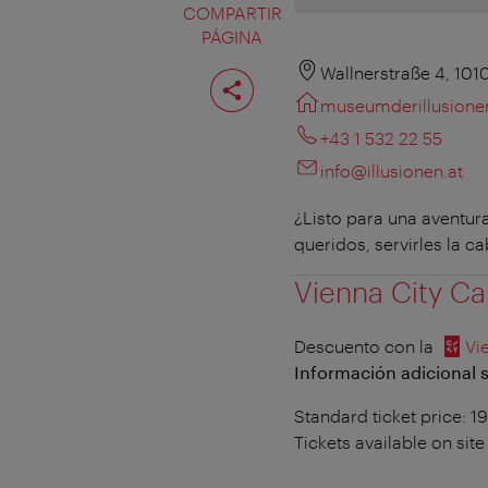
COMPARTIR
PÁGINA
Compartir
Wallnerstraße 4, 101
página
museumderillusionen
+43 1 532 22 55
info@illusionen.at
¿Listo para una aventura
queridos, servirles la c
Vienna City Ca
Descuento con la
Vi
Información adicional s
Standard ticket price: 1
Tickets available on site