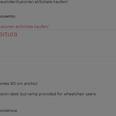
seumderillusionen.at/tickets-kaufen/
scuento:
usionen.at/tickets-kaufen/
ertura
ientes 90 cm ancho)
sion desk but ramp provided for wheelchair users.
sistencia