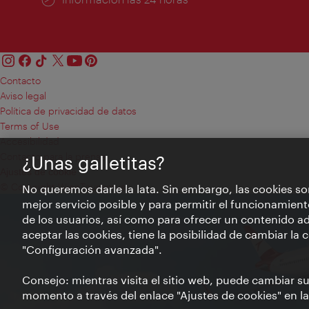
Contacto
Aviso legal
Política de privacidad de datos
Terms of Use
Accesibilidad
Contacto para la prensa
¿Unas galletitas?
Ajustes de cookie
© Copyright WienTourismus
No queremos darle la lata. Sin embargo, las cookies so
mejor servicio posible y para permitir el funcionamient
de los usuarios, así como para ofrecer un contenido ad
aceptar las cookies, tiene la posibilidad de cambiar la
"Configuración avanzada".
Consejo: mientras visita el sitio web, puede cambiar s
momento a través del enlace "Ajustes de cookies" en la p