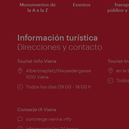
Monumentos de
Eventos
Transp
la A a la Z
público y 
Información turística
Direcciones y contacto
Tourist-Info Viena
Tourist-I
Lugar:
Albertinaplatz/Maysedergasse
Lugar
en la 
1010 Viena
Horar
Todos
Horarios
Todos los días 09:00 - 18:00 h
de
de
apert
apertura:
Conserje IA Viena
concierge.vienna.info
Información las 24 horas