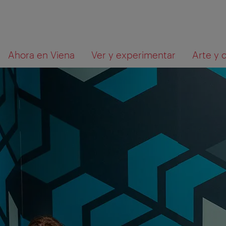
A
Al
Qué
Ahora en Viena
Ver y experimentar
Arte y 
la
contenido
está
navegación
buscando?