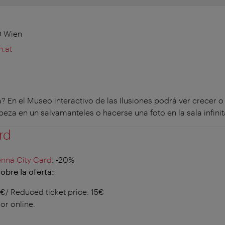
0 Wien
.at
? En el Museo interactivo de las Ilusiones podrá ver crecer 
abeza en un salvamanteles o hacerse una foto en la sala infinit
rd
enna City Card
: -20%
obre la oferta:
9€/ Reduced ticket price: 15€
 or online.