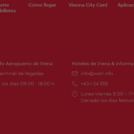
orte
Cómo llegar
Vienna City Card
Aplicac
billetes
nfo Aeropuerto de Viena
Hoteles de Viena & informa
:
terminal de llegadas
e-
info@wien.info
mail:
ios
 los días 09:00 - 18:00 h
Teléfono:
+43-1-24 555
Horarios
Lunes-Viernes 9:00 – 17
ura:
de
Cerrado los días festivo
apertura: