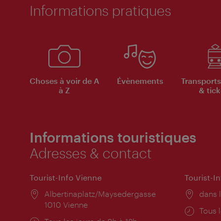
Informations pratiques
Choses à voir de A
Évènements
Transports
à Z
& tick
Informations touristiques
Adresses & contact
Tourist-Info Vienne
Tourist-I
Lieu:
Albertinaplatz/Maysedergasse
Lieu:
dans l
1010 Vienne
Horai
Tous l