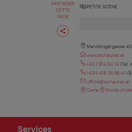
PARTAGER
PETITE SCÈNE
CETTE
PAGE
Partager
cette
page
Maroltingergasse 43
www.tschauner.at
+43 1 914 54 14
(Tel.
+43-1-416 35 86-41
(B
office@tschauner.at
Carte
Points d'int
Services