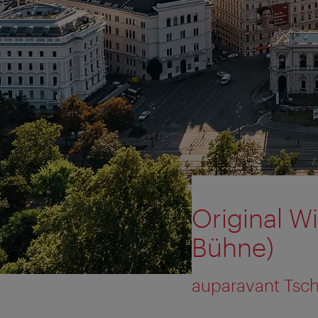
Original W
Bühne)
auparavant Tsc