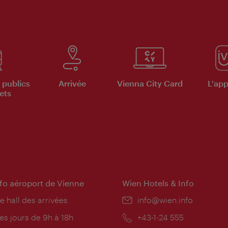
 publics
Arrivée
Vienna City Card
L'appl
ets
nfo aéroport de Vienne
Wien Hotels & Info
e hall des arrivées
E-
info@wien.info
mail:
res
es jours de 9h à 18h
Téléphone:
+43-1-24 555