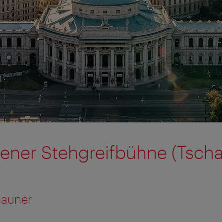
iener Stehgreifbühne (Tsch
hauner