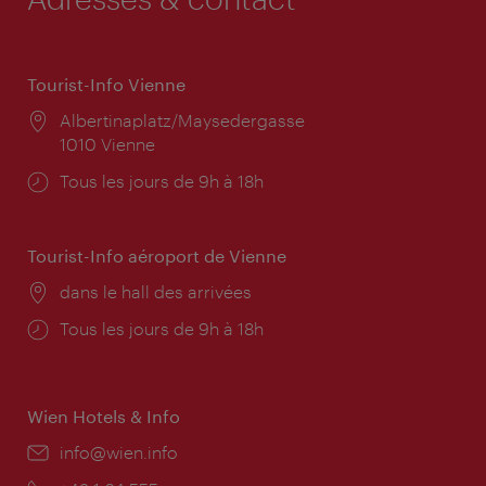
Tourist-Info Vienne
Lieu:
Albertinaplatz/Maysedergasse
1010 Vienne
Horaires
Tous les jours de 9h à 18h
d'ouverture:
Tourist-Info aéroport de Vienne
Lieu:
dans le hall des arrivées
Horaires
Tous les jours de 9h à 18h
d'ouverture:
Wien Hotels & Info
E-
info@wien.info
mail: