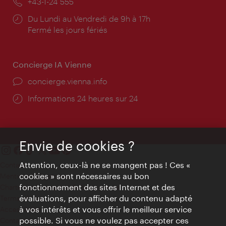
Téléphone:
+43-1-24 555
Horaires
Du Lundi au Vendredi de 9h à 17h
d'ouverture:
Fermé les jours fériés
Concierge IA Vienne
Ort:
concierge.vienna.info
Öffnungszeiten:
Informations 24 heures sur 24
Envie de cookies ?
Attention, ceux-là ne se mangent pas ! Ces «
Contact
cookies » sont nécessaires au bon
Mentions obligatoires
fonctionnement des sites Internet et des
Charte sur le respect de la vie privée
évaluations, pour afficher du contenu adapté
Terms of Use
à vos intérêts et vous offrir le meilleur service
Accessibilité
possible. Si vous ne voulez pas accepter ces
Contact presse