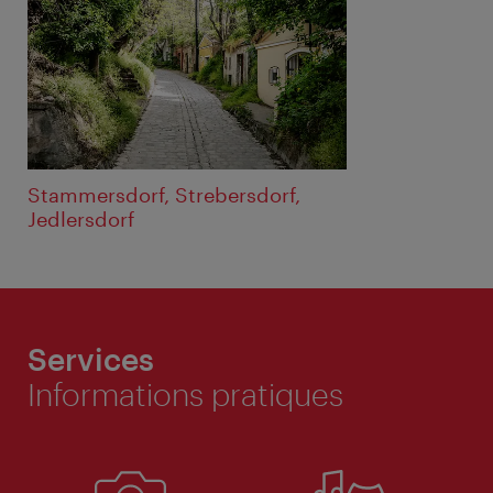
Stammersdorf, Strebersdorf,
Jedlersdorf
Services
Informations pratiques