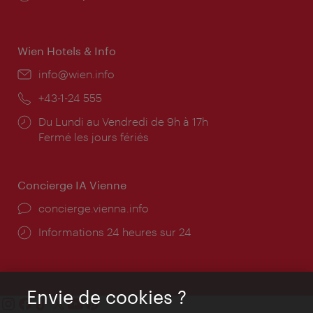
d'ouverture:
Wien Hotels & Info
E-
info@wien.info
mail:
Téléphone:
+43-1-24 555
Horaires
Du Lundi au Vendredi de 9h à 17h
d'ouverture:
Fermé les jours fériés
Concierge IA Vienne
Ort:
concierge.vienna.info
Öffnungszeiten:
Informations 24 heures sur 24
Envie de cookies ?