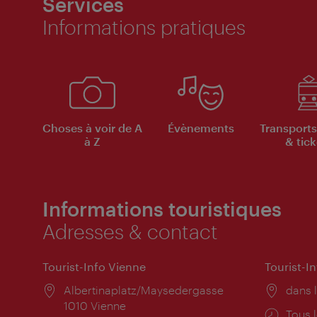
Services
Informations pratiques
Choses à voir de A
Évènements
Transports
à Z
& tick
Informations touristiques
Adresses & contact
Tourist-Info Vienne
Tourist-I
Lieu:
Albertinaplatz/Maysedergasse
Lieu:
dans l
1010 Vienne
Horai
Tous l