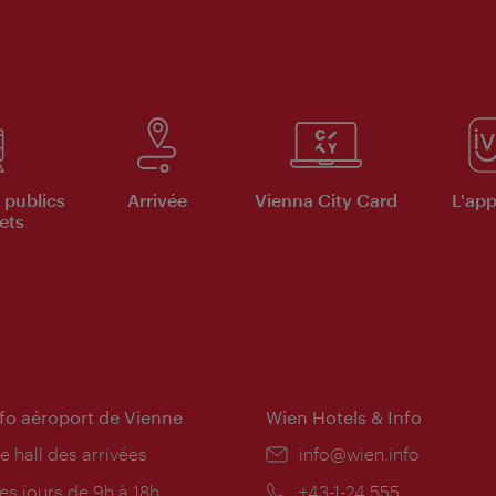
 publics
Arrivée
Vienna City Card
L'appl
ets
nfo aéroport de Vienne
Wien Hotels & Info
e hall des arrivées
E-
info@wien.info
mail:
res
es jours de 9h à 18h
Téléphone:
+43-1-24 555