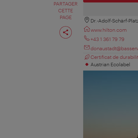
PARTAGER
CETTE
PAGE
Dr.-Adolf-Schärf-Plat
Partager
www.hilton.com
cette
page
+43 1 361 79 79
donaustadt@bassen
Certificat de durabili
Austrian Ecolabel