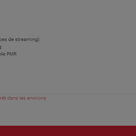
ces de streaming)
g
ble PMR
érêt dans les environs