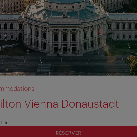
commodations
ilton Vienna Donaustadt
tion anzeigen
tion ausblenden
Lits
RÉSERVER