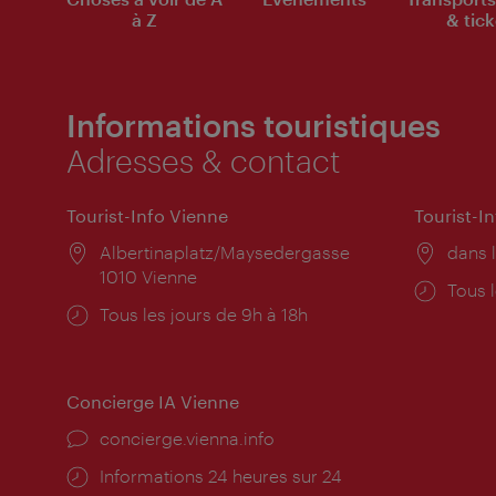
à Z
& tick
Informations touristiques
Adresses & contact
Tourist-Info Vienne
Tourist-I
Lieu:
Albertinaplatz/Maysedergasse
Lieu:
dans l
1010 Vienne
Horai
Tous l
Horaires
Tous les jours de 9h à 18h
d'ouve
d'ouverture:
Concierge IA Vienne
Ort:
concierge.vienna.info
Öffnungszeiten:
Informations 24 heures sur 24