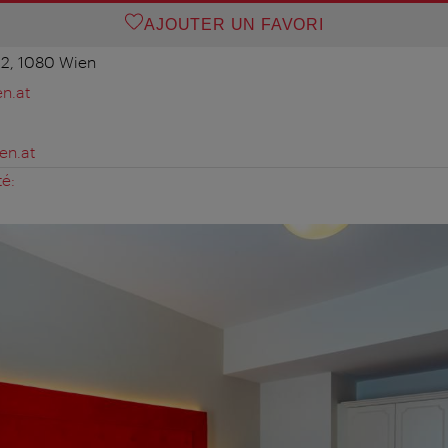
AJOUTER UN FAVORI
22, 1080 Wien
n.at
en.at
té: