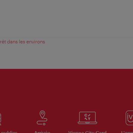
érêt dans les environs
 publics
Arrivée
Vienna City Card
L'appl