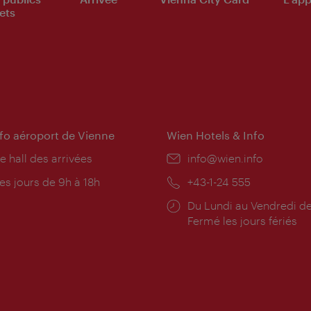
ets
nfo aéroport de Vienne
Wien Hotels & Info
e hall des arrivées
E-
info@wien.info
mail:
res
es jours de 9h à 18h
Téléphone:
+43-1-24 555
rture:
Horaires
Du Lundi au Vendredi de
d'ouverture:
Fermé les jours fériés