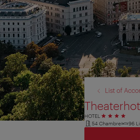
retour
List of Ac
à:
Theaterhot
HOTEL
4 étoiles
54 Chambre
96 Li