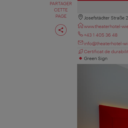
PARTAGER
CETTE
PAGE
Josefstädter Straße 
Partager
www.theaterhotel-wie
cette
page
+43 1 405 36 48
info@theaterhotel-wi
Certificat de durabili
Green Sign