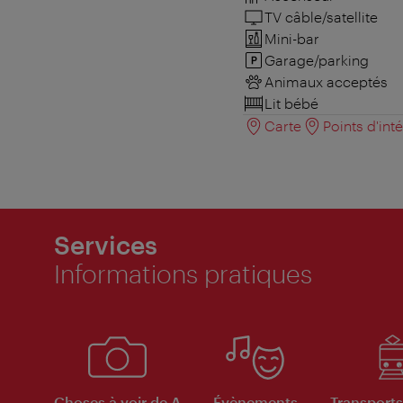
TV câble/satellite
Mini-bar
Garage/parking
Animaux acceptés
Lit bébé
Carte
Points d'int
Services
Informations pratiques
Choses à voir de A
Évènements
Transports