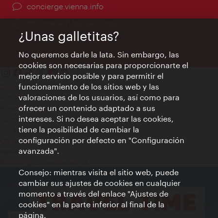
concierge.vienna.info
Información las 24 horas
¿Unas galletitas?
No queremos darle la lata. Sin embargo, las
cookies son necesarias para proporcionarte el
mejor servicio posible y para permitir el
funcionamiento de los sitios web y las
Contacto
valoraciones de los usuarios, así como para
Aviso legal
ofrecer un contenido adaptado a sus
Política de privacidad de datos
intereses. Si no desea aceptar las cookies,
Terms of Use
tiene la posibilidad de cambiar la
Accesibilidad
configuración por defecto en "Configuración
Contacto para la prensa
avanzada".
Ajustes de cookie
© Copyright WienTourismus
Consejo: mientras visita el sitio web, puede
cambiar sus ajustes de cookies en cualquier
momento a través del enlace "Ajustes de
cookies" en la parte inferior al final de la
página.