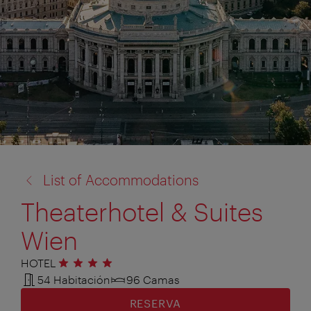
volver
List of Accommodations
a:
Theaterhotel & Suites
Wien
HOTEL
4 estrellas
54 Habitación
96 Camas
RESERVA