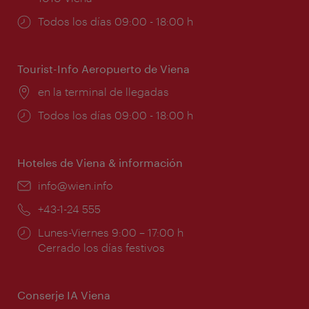
Horarios
Todos los días 09:00 - 18:00 h
de
apertura:
Tourist-Info Aeropuerto de Viena
Lugar:
en la terminal de llegadas
Horarios
Todos los días 09:00 - 18:00 h
de
apertura:
Hoteles de Viena & información
e-
info@wien.info
mail:
Teléfono:
+43-1-24 555
Horarios
Lunes-Viernes 9:00 – 17:00 h
de
Cerrado los días festivos
apertura:
Conserje IA Viena