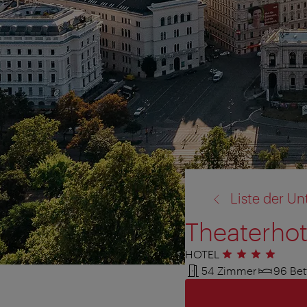
Zurück
Liste der Un
zu:
Theaterhot
HOTEL
4 Sterne
54 Zimmer
96 Bet