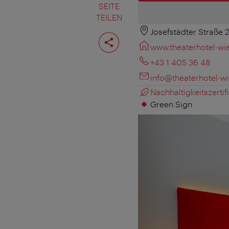
SEITE
TEILEN
Josefstädter Straße 
Seite
teilen
www.theaterhotel-wie
+43 1 405 36 48
info@theaterhotel-wi
Nachhaltigkeitszertifi
Green Sign