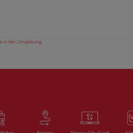
es in der Umgebung
tlicher
Anreise
Vienna City Card
ivi