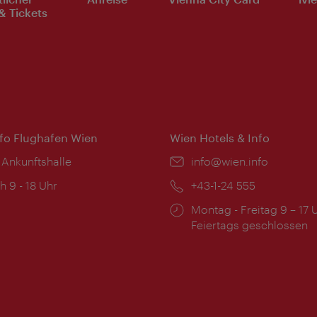
& Tickets
nfo Flughafen Wien
Wien Hotels & Info
 Ankunftshalle
Email:
info@wien.info
ngszeiten:
h 9 - 18 Uhr
Telefon:
+43-1-24 555
Öffnungszeiten:
Montag - Freitag 9 – 17 
Feiertags geschlossen