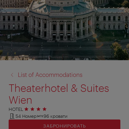
назад
List of Accommodations
к:
Theaterhotel & Suites
Wien
HOTEL
4 звезды
54 Номер
96 кровати
ЗАБРОНИРОВАТЬ