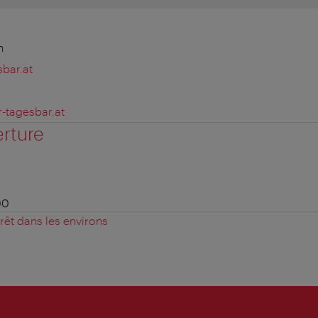
n
bar.at
tagesbar.at
erture
00
érêt dans les environs