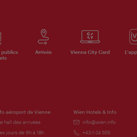
 publics
Arrivée
Vienna City Card
L'appl
ets
nfo aéroport de Vienne
Wien Hotels & Info
e hall des arrivées
E-
info@wien.info
mail:
res
es jours de 9h à 18h
Téléphone:
+43-1-24 555