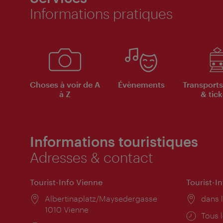
Informations pratiques
Choses à voir de A
Évènements
Transports
à Z
& tick
Informations touristiques
Adresses & contact
Tourist-Info Vienne
Tourist-I
Lieu:
Albertinaplatz/Maysedergasse
Lieu:
dans l
1010 Vienne
Horai
Tous l