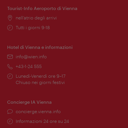
apertura:
Tourist-Info Aeroporto di Vienna
Posizione:
nell’atrio degli arrivi
Orari
Tutti i giorni 9-18
di
apertura:
Hotel di Vienna e informazioni
Email:
info@wien.info
Telefono:
+43-1-24 555
Orari
Lunedì-Venerdì ore 9–17
di
Chiuso nei giorni festivi
apertura:
Concierge IA Vienna
Ort:
concierge.vienna.info
Öffnungszeiten:
Informazioni 24 ore su 24