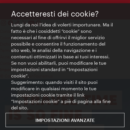
Accetteresti dei cookie?
Lungi da noi l’idea di volerti importunare. Ma il
fatto è che i cosiddetti “cookie” sono
Contatti
necessari al fine di offrirvi il miglior servizio
Colophon
possibile e consentire il funzionamento del
Dichiarazione sulla protezione dei dati
sito web, le analisi della navigazione e i
Terms of Use
contenuti ottimizzati in base ai tuoi interessi.
Accessibilità
Se non vuoi abilitarli, puoi modificare le tue
Contatto stampa
impostazioni standard in “Impostazioni
Impostazioni cookie
cookie”.
© Copyright WienTourismus
Suggerimento: quando visiti il sito puoi
modificare in qualsiasi momento le tue
impostazioni cookie tramite il link
“Impostazioni cookie” a piè di pagina alla fine
del sito.
IMPOSTAZIONI AVANZATE