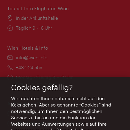
Tourist-Info Flughafen Wien
Ort:
in der Ankunftshalle
Öffnungszeiten:
Täglich 9 - 18 Uhr
Wien Hotels & Info
Email:
info@wien.info
Telefon:
+43-1-24 555
Öffnungszeiten:
Montag - Freitag 9 – 17 Uhr
Feiertags geschlossen
Cookies gefällig?
Wir möchten Ihnen natürlich nicht auf den
AI Concierge Wien
Keks gehen. Aber so genannte “Cookies” sind
notwendig, um Ihnen den bestmöglichen
Ort:
concierge.wien.info
Service zu bieten und die Funktion der
Öffnungszeiten:
Informationen rund um die Uhr
Websites und Auswertungen sowie auf Ihre