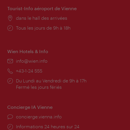
Tourist-Info aéroport de Vienne
Lieu:
dans le hall des arrivées
Horaires
Tous les jours de 9h à 18h
d'ouverture:
Wien Hotels & Info
E-
info@wien.info
mail:
Téléphone:
+43-1-24 555
Horaires
Du Lundi au Vendredi de 9h à 17h
d'ouverture:
Fermé les jours fériés
Concierge IA Vienne
Ort:
concierge.vienna.info
Öffnungszeiten:
Informations 24 heures sur 24