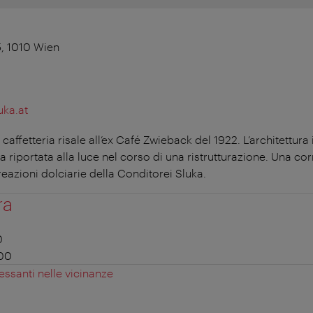
5, 1010 Wien
uka.at
ffetteria risale all’ex Café Zwieback del 1922. L’architettura in
 riportata alla luce nel corso di una ristrutturazione. Una cor
azioni dolciarie della Conditorei Sluka.
ra
0
:00
essanti nelle vicinanze