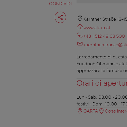
CONDIVIDI
Condividi
pagina
Kärntner Straße 13–1
www.sluka.at
+43 1 512 49 63 500
kaerntnerstrasse@sl
L’arredamento di questa ca
Friedrich Ohmann è stata
apprezzare le famose cre
Orari di apertu
Lun - Sab, 08:00 - 20:0
festivi - Dom, 10:00 - 17
CARTA
Cose inter