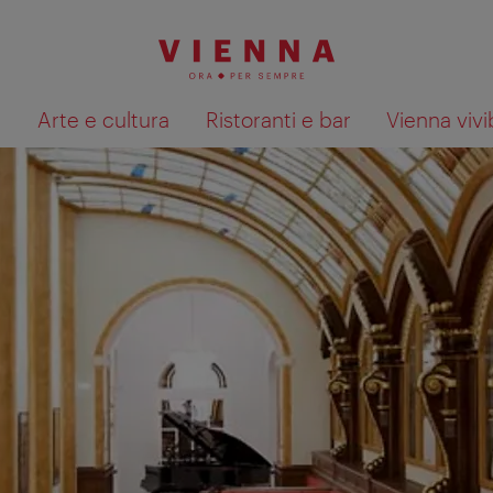
à
Arte e cultura
Ristoranti e bar
Vienna vivi
Mostra i risultati della ricerca su