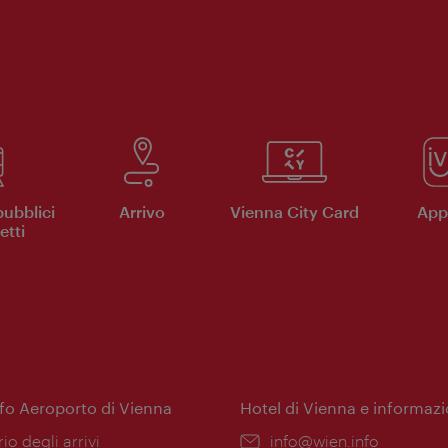
pubblici
Arrivo
Vienna City Card
App 
etti
nfo Aeroporto di Vienna
Hotel di Vienna e informazi
ione:
rio degli arrivi
Email:
info@wien.info