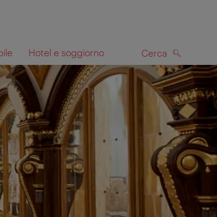
bile
Hotel e soggiorno
Cerca
CERCA
lla mappa