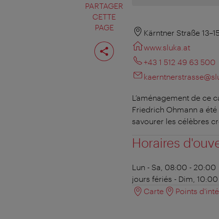
PARTAGER
CETTE
PAGE
Kärntner Straße 13–1
Partager
www.sluka.at
cette
page
+43 1 512 49 63 500
kaerntnerstrasse@sl
L’aménagement de ce caf
Friedrich Ohmann a été 
savourer les célèbres cr
Horaires d'ouv
Lun - Sa, 08:00 - 20:00
jours fériés - Dim, 10:00
Carte
Points d'int