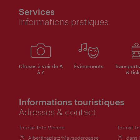
Services
Informations pratiques
Choses à voir de A
Évènements
Transports
à Z
& tick
Informations touristiques
Adresses & contact
Tourist-Info Vienne
Tourist-I
Lieu:
Albertinaplatz/Maysedergasse
Lieu:
dans l