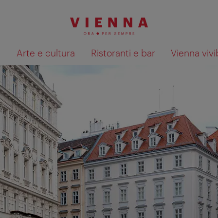
à
Arte e cultura
Ristoranti e bar
Vienna vivi
Mostra i risultati della ricerca su