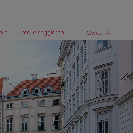
bile
Hotel e soggiorno
Cerca
CERCA
lla mappa