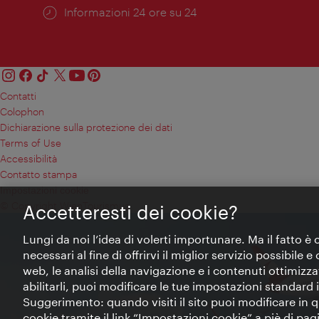
Öffnungszeiten:
Informazioni 24 ore su 24
Contatti
Colophon
Dichiarazione sulla protezione dei dati
Terms of Use
Accessibilità
Contatto stampa
Impostazioni cookie
© Copyright WienTourismus
Accetteresti dei cookie?
Lungi da noi l’idea di volerti importunare. Ma il fatto è
necessari al fine di offrirvi il miglior servizio possibile
web, le analisi della navigazione e i contenuti ottimizzat
abilitarli, puoi modificare le tue impostazioni standard
Suggerimento: quando visiti il sito puoi modificare in
cookie tramite il link “Impostazioni cookie” a piè di pagin