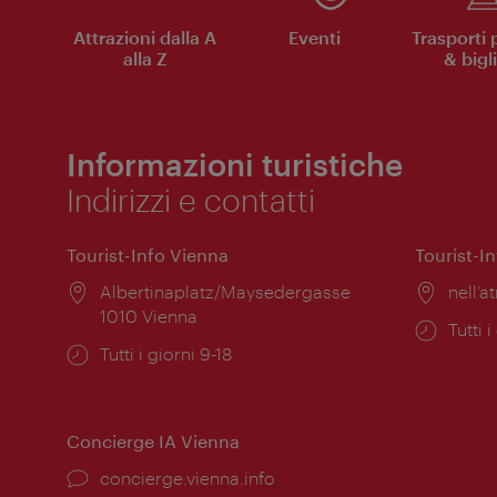
Attrazioni dalla A
Eventi
Trasporti 
alla Z
& bigli
Informazioni turistiche
Indirizzi e contatti
Tourist-Info Vienna
Tourist-I
Posizione:
Albertinaplatz/Maysedergasse
Posiz
nell’at
1010 Vienna
Orari
Tutti i
Orari
Tutti i giorni 9-18
di
di
apert
apertura:
Concierge IA Vienna
Ort:
concierge.vienna.info