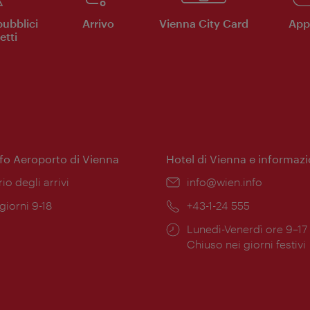
pubblici
Arrivo
Vienna City Card
App 
etti
nfo Aeroporto di Vienna
Hotel di Vienna e informazi
ione:
rio degli arrivi
Email:
info@wien.info
 giorni 9-18
Telefono:
+43-1-24 555
Orari
Lunedì-Venerdì ore 9–17
ura:
di
Chiuso nei giorni festivi
apertura: