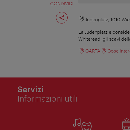
CONDIVIDI
Condividi
pagina
Judenplatz, 1010 Wi
La Judenplatz è conside
Whiteread, gli scavi de
CARTA
Cose inter
Servizi
Informazioni utili