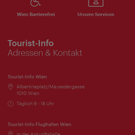
Wien Barrierefrei
Unsere Services
Tourist-Info
Adressen & Kontakt
Tourist-Info Wien
Ort:
Albertinaplatz/Maysedergasse
1010 Wien
Öffnungszeiten:
Täglich 9 - 18 Uhr
Tourist-Info Flughafen Wien
Ort:
in der Ankunftshalle