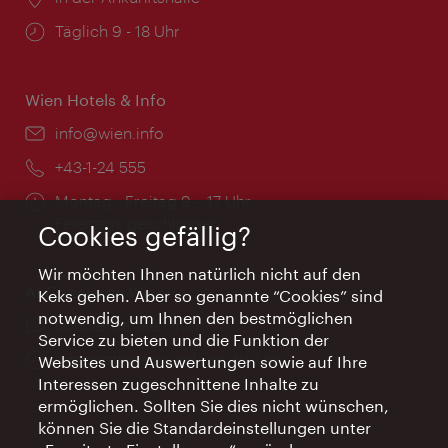
Öffnungszeiten:
Täglich 9 - 18 Uhr
Wien Hotels & Info
Email:
info@wien.info
Telefon:
+43-1-24 555
Öffnungszeiten:
Montag - Freitag 9 – 17 Uhr
Feiertags geschlossen
Cookies gefällig?
Wir möchten Ihnen natürlich nicht auf den
AI Concierge Wien
Keks gehen. Aber so genannte “Cookies” sind
notwendig, um Ihnen den bestmöglichen
Ort:
concierge.wien.info
Service zu bieten und die Funktion der
Öffnungszeiten:
Informationen rund um die Uhr
Websites und Auswertungen sowie auf Ihre
Interessen zugeschnittene Inhalte zu
ermöglichen. Sollten Sie dies nicht wünschen,
können Sie die Standardeinstellungen unter