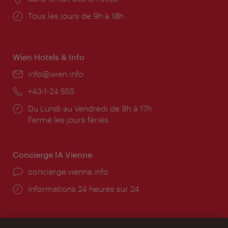
Horaires
Tous les jours de 9h à 18h
d'ouverture:
Wien Hotels & Info
E-
info@wien.info
mail:
Téléphone:
+43-1-24 555
Horaires
Du Lundi au Vendredi de 9h à 17h
d'ouverture:
Fermé les jours fériés
Concierge IA Vienne
Ort:
concierge.vienna.info
Öffnungszeiten:
Informations 24 heures sur 24