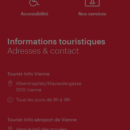
Accessibilité
Nos services
Informations touristiques
Adresses & contact
Tourist-Info Vienne
Lieu:
Albertinaplatz/Maysedergasse
1010 Vienne
Horaires
Tous les jours de 9h à 18h
d'ouverture:
Tourist-Info aéroport de Vienne
Lieu:
dans le hall des arrivées