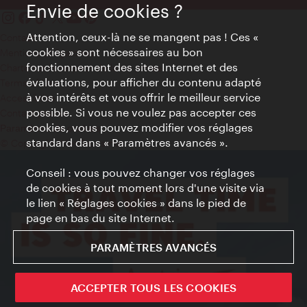
Envie de cookies ?
Attention, ceux-là ne se mangent pas ! Ces «
Contact
cookies » sont nécessaires au bon
Mentions obligatoires
fonctionnement des sites Internet et des
Charte sur le respect de la vie privée
évaluations, pour afficher du contenu adapté
Terms of Use
à vos intérêts et vous offrir le meilleur service
Accessibilité
possible. Si vous ne voulez pas accepter ces
Contact presse
cookies, vous pouvez modifier vos réglages
Paramètres de cookies
standard dans « Paramètres avancés ».
© Copyright WienTourismus
Conseil : vous pouvez changer vos réglages
de cookies à tout moment lors d'une visite via
le lien « Réglages cookies » dans le pied de
page en bas du site Internet.
PARAMÈTRES AVANCÉS
ACCEPTER TOUS LES COOKIES