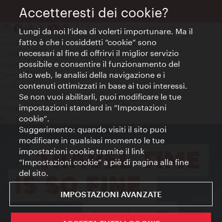
Accetteresti dei cookie?
Lungi da noi l’idea di volerti importunare. Ma il
fatto è che i cosiddetti “cookie” sono
Contatti
necessari al fine di offrirvi il miglior servizio
Colophon
possibile e consentire il funzionamento del
Dichiarazione sulla protezione dei dati
sito web, le analisi della navigazione e i
Terms of Use
contenuti ottimizzati in base ai tuoi interessi.
Accessibilità
Se non vuoi abilitarli, puoi modificare le tue
Contatto stampa
impostazioni standard in “Impostazioni
Impostazioni cookie
cookie”.
© Copyright WienTourismus
Suggerimento: quando visiti il sito puoi
modificare in qualsiasi momento le tue
impostazioni cookie tramite il link
“Impostazioni cookie” a piè di pagina alla fine
del sito.
IMPOSTAZIONI AVANZATE