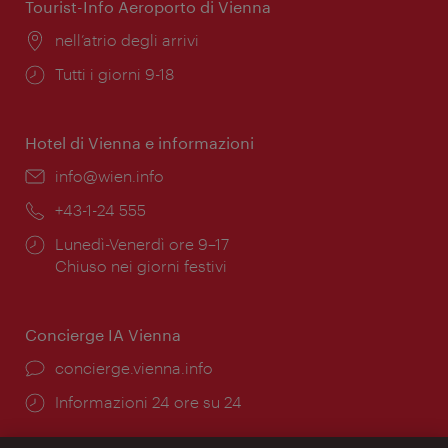
Tourist-Info Aeroporto di Vienna
Posizione:
nell’atrio degli arrivi
Orari
Tutti i giorni 9-18
di
apertura:
Hotel di Vienna e informazioni
Email:
info@wien.info
Telefono:
+43-1-24 555
Orari
Lunedì-Venerdì ore 9–17
di
Chiuso nei giorni festivi
apertura:
Concierge IA Vienna
Ort:
concierge.vienna.info
Öffnungszeiten:
Informazioni 24 ore su 24