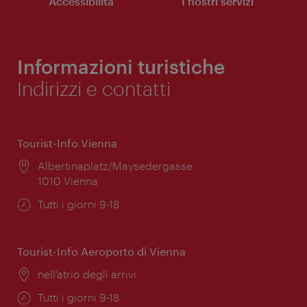
Accessibilità
I nostri servizi
Informazioni turistiche
Indirizzi e contatti
Tourist-Info Vienna
Posizione:
Albertinaplatz/Maysedergasse
1010 Vienna
Orari
Tutti i giorni 9-18
di
apertura:
Tourist-Info Aeroporto di Vienna
Posizione:
nell’atrio degli arrivi
Orari
Tutti i giorni 9-18