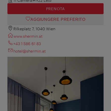
11 Camera
22 Letti
PRENOTA
AGGIUNGERE PREFERITO
Rilkeplatz 7, 1040 Wien
www.shermin.at
+43 1 586 61 83
hotel@shermin.at