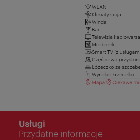
WLAN
Klimatyzacja
Winda
Bar
Telewizja kablowa/sa
Minibarek
Smart TV (z usługam
Częściowo przystos
Łóżeczko ze szczeb
Wysokie krzesełko
Mapa
Ciekawe mie
Usługi
Przydatne informacje