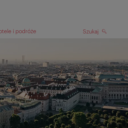
otele i podróże
Szukaj
SZUKAJ
kiwania