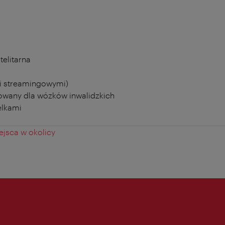
telitarna
i streamingowymi)
owany dla wózków inwalidzkich
elkami
jsca w okolicy