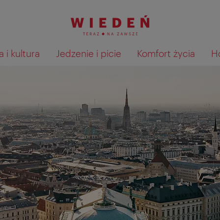
 i kultura
Jedzenie i picie
Komfort życia
H
Pokaż na mapie wyniki wyszu