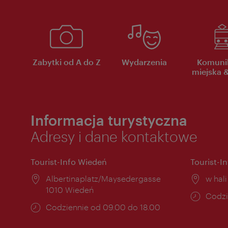
Zabytki od A do Z
Wydarzenia
Komuni
miejska &
Informacja turystyczna
Adresy i dane kontaktowe
Tourist-Info Wiedeń
Tourist-I
Miejsce:
Albertinaplatz/Maysedergasse
Miejs
w hal
1010 Wiedeń
Godzi
Codzi
Godziny
Codziennie od 09.00 do 18.00
otwar
otwarcia: