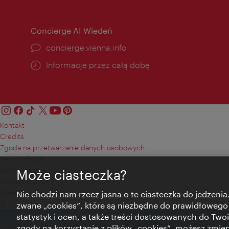
Concierge AI Wiedeń
concierge.vienna.info
Informacje przez całą dobę
Kontakt
Credits
Zgoda na przetwarzanie danych osobowych
Terms of Use
Dostępność
Może ciasteczka?
Kontakt prasowy
Ustawienia cookies
Nie chodzi nam rzecz jasna o te ciasteczka do jedzenia.
© Copyright Wien Tourismus
zwane „cookies”, które są niezbędne do prawidłowego
statystyk i ocen, a także treści dostosowanych do Twoi
zgody na korzystanie z plików „cookies”, możesz zmie