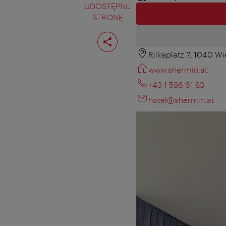
UDOSTĘPNIJ
STRONĘ
Podziel
stronę
Rilkeplatz 7, 1040 W
www.shermin.at
+43 1 586 61 83
hotel@shermin.at