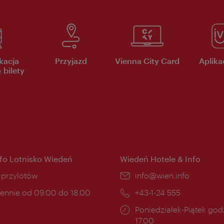
kacja
Przyjazd
Vienna City Card
Aplikac
 bilety
nfo Lotnisko Wiedeń
Wiedeń Hotele & Info
ce:
i przylotów
E-
info@wien.info
mail:
ny
ennie od 09.00 do 18.00
Telefon:
+43-1-24 555
cia:
Godziny
Poniedziałek-Piątek godz
otwarcia:
17.00