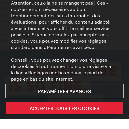
Attention, ceux-là ne se mangent pas ! Ces «
Contact
cookies » sont nécessaires au bon
Mentions obligatoires
fonctionnement des sites Internet et des
Charte sur le respect de la vie privée
évaluations, pour afficher du contenu adapté
Terms of Use
à vos intérêts et vous offrir le meilleur service
Accessibilité
possible. Si vous ne voulez pas accepter ces
Contact presse
cookies, vous pouvez modifier vos réglages
Paramètres de cookies
standard dans « Paramètres avancés ».
© Copyright WienTourismus
Conseil : vous pouvez changer vos réglages
de cookies à tout moment lors d'une visite via
le lien « Réglages cookies » dans le pied de
page en bas du site Internet.
PARAMÈTRES AVANCÉS
ACCEPTER TOUS LES COOKIES