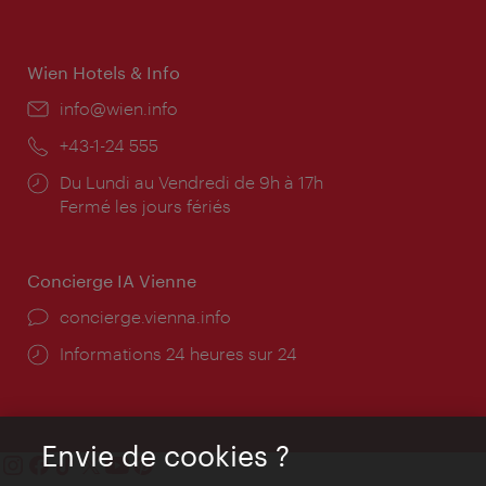
d'ouverture:
Wien Hotels & Info
E-
info@wien.info
mail:
Téléphone:
+43-1-24 555
Horaires
Du Lundi au Vendredi de 9h à 17h
d'ouverture:
Fermé les jours fériés
Concierge IA Vienne
Ort:
concierge.vienna.info
Öffnungszeiten:
Informations 24 heures sur 24
Envie de cookies ?