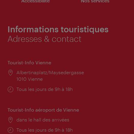
Accessibilité
Nos services
Informations touristiques
Adresses & contact
Tourist-Info Vienne
Lieu:
Albertinaplatz/Maysedergasse
1010 Vienne
Horaires
Tous les jours de 9h à 18h
d'ouverture:
Tourist-Info aéroport de Vienne
Lieu:
dans le hall des arrivées
Horaires
Tous les jours de 9h à 18h