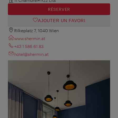
11 Chambre
22 Lits
RÉSERVER
AJOUTER UN FAVORI
Rilkeplatz 7, 1040 Wien
www.shermin.at
+43 1 586 61 83
hotel@shermin.at