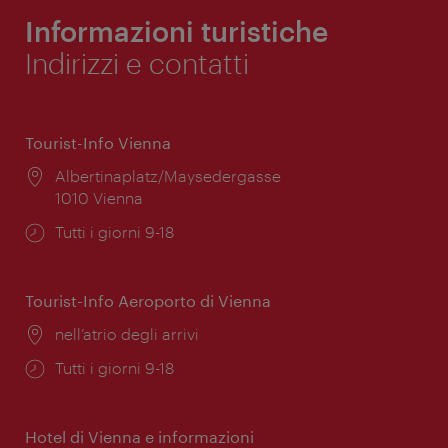
Informazioni turistiche
Indirizzi e contatti
Tourist-Info Vienna
Posizione:
Albertinaplatz/Maysedergasse
1010 Vienna
Orari
Tutti i giorni 9-18
di
apertura:
Tourist-Info Aeroporto di Vienna
Posizione:
nell’atrio degli arrivi
Orari
Tutti i giorni 9-18
di
apertura:
Hotel di Vienna e informazioni