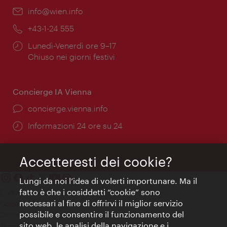
Email:
info@wien.info
Telefono:
+43-1-24 555
Orari
Lunedì-Venerdì ore 9–17
di
Chiuso nei giorni festivi
apertura:
Concierge IA Vienna
Ort:
concierge.vienna.info
Öffnungszeiten:
Informazioni 24 ore su 24
Accetteresti dei cookie?
Lungi da noi l’idea di volerti importunare. Ma il
fatto è che i cosiddetti “cookie” sono
Contatti
necessari al fine di offrirvi il miglior servizio
Colophon
possibile e consentire il funzionamento del
Dichiarazione sulla protezione dei dati
sito web, le analisi della navigazione e i
Terms of Use