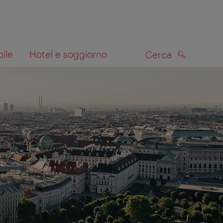
bile
Hotel e soggiorno
Cerca
CERCA
lla mappa