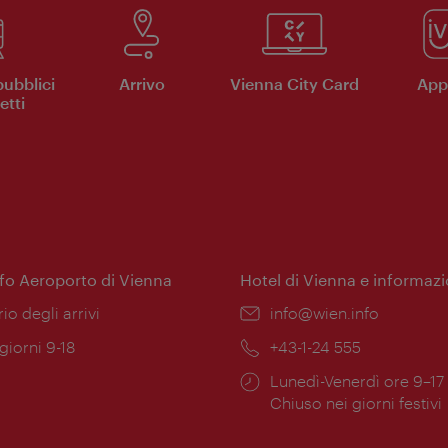
pubblici
Arrivo
Vienna City Card
App 
etti
nfo Aeroporto di Vienna
Hotel di Vienna e informazi
ione:
rio degli arrivi
Email:
info@wien.info
 giorni 9-18
Telefono:
+43-1-24 555
Orari
Lunedì-Venerdì ore 9–17
ura:
di
Chiuso nei giorni festivi
apertura: