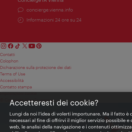
Ort:
concierge.vienna.info
Öffnungszeiten:
Informazioni 24 ore su 24
Contatti
Colophon
Dichiarazione sulla protezione dei dati
Terms of Use
Accessibilità
Contatto stampa
Impostazioni cookie
© Copyright WienTourismus
Accetteresti dei cookie?
Lungi da noi l’idea di volerti importunare. Ma il fatto è
necessari al fine di offrirvi il miglior servizio possibile
web, le analisi della navigazione e i contenuti ottimizzat