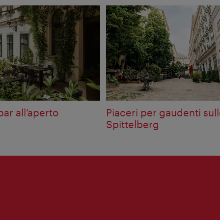
bar all’aperto
Piaceri per gaudenti sul
Spittelberg