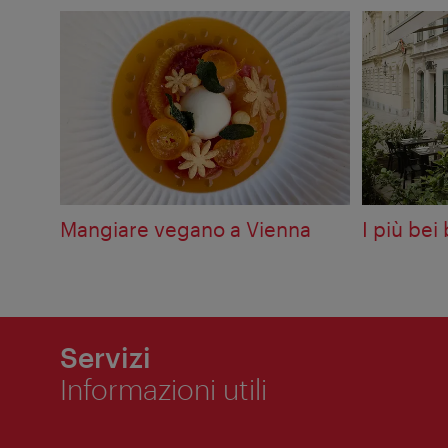
Mangiare vegano a Vienna
I più bei 
Servizi
Informazioni utili