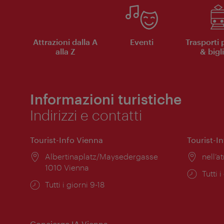
Attrazioni dalla A
Eventi
Trasporti 
alla Z
& bigli
Informazioni turistiche
Indirizzi e contatti
Tourist-Info Vienna
Tourist-I
Posizione:
Albertinaplatz/Maysedergasse
Posiz
nell’at
1010 Vienna
Orari
Tutti i
Orari
Tutti i giorni 9-18
di
di
apert
apertura:
Concierge IA Vienna