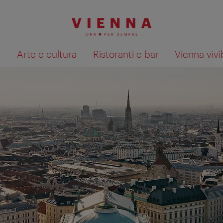
à
Arte e cultura
Ristoranti e bar
Vienna vivi
Mostra i risultati della ricerca su