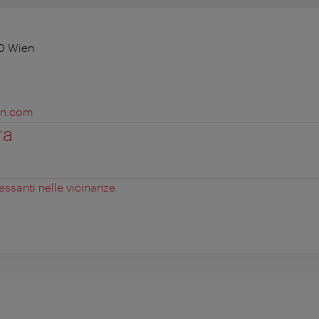
0 Wien
ian.com
ra
essanti nelle vicinanze