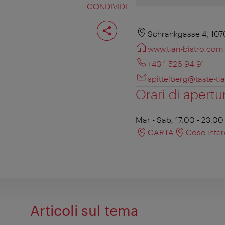
CONDIVIDI
Condividi
pagina
Schrankgasse 4, 107
www.tian-bistro.com
+43 1 526 94 91
spittelberg@taste-t
Orari di apertu
Mar - Sab, 17:00 - 23:00
CARTA
Cose inter
Articoli sul tema