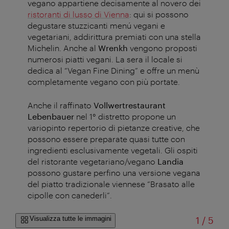
vegano appartiene decisamente al novero dei
ristoranti di lusso di Vienna
: qui si possono
degustare stuzzicanti menú vegani e
vegetariani, addirittura premiati con una stella
Michelin.
Anche al
Wrenkh
vengono proposti
numerosi piatti vegani. La sera il locale si
dedica al “Vegan Fine Dining” e offre un menù
completamente vegano con più portate.
Anche il raffinato
Vollwertrestaurant
Lebenbauer
nel 1° distretto propone un
variopinto repertorio di pietanze creative, che
possono essere preparate quasi tutte con
ingredienti esclusivamente vegetali. Gli ospiti
del ristorante vegetariano/vegano
Landia
possono gustare perfino una versione vegana
del piatto tradizionale viennese “Brasato alle
cipolle con canederli”.
di
Visualizza tutte le immagini
1
/
5