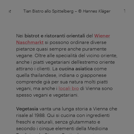
aurant
Tian Bistro allo Spittelberg
–
© Hannes Kläger
Tian 
Nei
bistrot e ristoranti orientali
del
Wiener
Naschmarkt
si possono ordinare diverse
pietanze quasi sempre anche puramente
vegane. Oltre alle specialità del vicino oriente,
anche i piatti vegetariani dell’estremo oriente
attirano i clienti. La
cucina asiatica
come
quella thailandese, indiana o giapponese
comprende già per sua natura molti piatti
vegani, ma anche i
locali bio
di Vienna sono
spesso vegani e vegetariani.
Vegetasia
vanta una lunga storia a Vienna che
risale al 1988. Qui si cucina con ingredienti
freschi e naturali, senza glutammato e
secondo i cinque elementi della Medicina