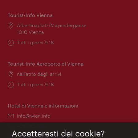
Tourist-Info Vienna
Posizione:
Albertinaplatz/Maysedergasse
1010 Vienna
Orari
Tutti i giorni 9-18
di
apertura:
Tourist-Info Aeroporto di Vienna
Posizione:
nell’atrio degli arrivi
Orari
Tutti i giorni 9-18
di
apertura:
Hotel di Vienna e informazioni
Email:
info@wien.info
Telefono:
+43-1-24 555
Accetteresti dei cookie?
Orari
Lunedì-Venerdì ore 9–17