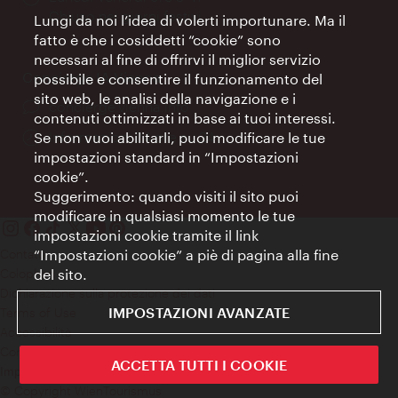
di
Chiuso nei giorni festivi
Lungi da noi l’idea di volerti importunare. Ma il
apertura:
fatto è che i cosiddetti “cookie” sono
necessari al fine di offrirvi il miglior servizio
Concierge IA Vienna
possibile e consentire il funzionamento del
sito web, le analisi della navigazione e i
Ort:
concierge.vienna.info
contenuti ottimizzati in base ai tuoi interessi.
Öffnungszeiten:
Informazioni 24 ore su 24
Se non vuoi abilitarli, puoi modificare le tue
impostazioni standard in “Impostazioni
cookie”.
Suggerimento: quando visiti il sito puoi
modificare in qualsiasi momento le tue
impostazioni cookie tramite il link
“Impostazioni cookie” a piè di pagina alla fine
Contatti
del sito.
Colophon
Dichiarazione sulla protezione dei dati
IMPOSTAZIONI AVANZATE
Terms of Use
Accessibilità
Contatto stampa
ACCETTA TUTTI I COOKIE
Impostazioni cookie
© Copyright WienTourismus