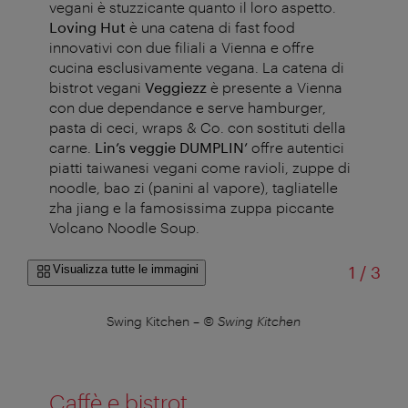
vegani è stuzzicante quanto il loro aspetto.
Loving Hut
è una catena di fast food
innovativi con due filiali a Vienna e offre
cucina esclusivamente vegana. La catena di
bistrot vegani
Veggiezz
è presente a Vienna
con due dependance e serve hamburger,
pasta di ceci, wraps & Co. con sostituti della
carne.
Lin’s veggie DUMPLIN’
offre autentici
piatti taiwanesi vegani come ravioli, zuppe di
noodle, bao zi (panini al vapore), tagliatelle
zha jiang e la famosissima zuppa piccante
Volcano Noodle Soup.
di
Visualizza tutte le immagini
1
/
3
Swing Kitchen
–
© Swing Kitchen
Caffè e bistrot