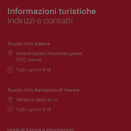
Informazioni turistiche
Indirizzi e contatti
Tourist-Info Vienna
Posizione:
Albertinaplatz/Maysedergasse
1010 Vienna
Orari
Tutti i giorni 9-18
di
apertura:
Tourist-Info Aeroporto di Vienna
Posizione:
nell’atrio degli arrivi
Orari
Tutti i giorni 9-18
di
apertura:
Hotel di Vienna e informazioni