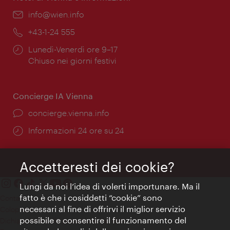
Email:
info@wien.info
Telefono:
+43-1-24 555
Orari
Lunedì-Venerdì ore 9–17
di
Chiuso nei giorni festivi
apertura:
Concierge IA Vienna
Ort:
concierge.vienna.info
Öffnungszeiten:
Informazioni 24 ore su 24
Accetteresti dei cookie?
Lungi da noi l’idea di volerti importunare. Ma il
fatto è che i cosiddetti “cookie” sono
Contatti
necessari al fine di offrirvi il miglior servizio
Colophon
possibile e consentire il funzionamento del
Dichiarazione sulla protezione dei dati