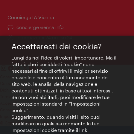
apertura:
Concierge IA Vienna
Ort:
concierge.vienna.info
Öffnungszeiten:
Informazioni 24 ore su 24
Accetteresti dei cookie?
Lungi da noi l’idea di volerti importunare. Ma il
fatto è che i cosiddetti “cookie” sono
necessari al fine di offrirvi il miglior servizio
Contatti
possibile e consentire il funzionamento del
Colophon
sito web, le analisi della navigazione e i
Dichiarazione sulla protezione dei dati
contenuti ottimizzati in base ai tuoi interessi.
Terms of Use
Se non vuoi abilitarli, puoi modificare le tue
Accessibilità
impostazioni standard in “Impostazioni
Contatto stampa
cookie”.
Suggerimento: quando visiti il sito puoi
Impostazioni cookie
© Copyright WienTourismus
modificare in qualsiasi momento le tue
impostazioni cookie tramite il link