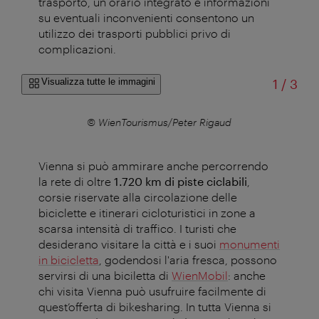
trasporto, un orario integrato e informazioni
su eventuali inconvenienti consentono un
utilizzo dei trasporti pubblici privo di
complicazioni.
di
Visualizza tutte le immagini
1
/
3
© WienTourismus/Peter Rigaud
Vienna si può ammirare anche percorrendo
la rete di oltre
1.720 km di piste ciclabili
,
corsie riservate alla circolazione delle
biciclette e itinerari cicloturistici in zone a
scarsa intensità di traffico. I turisti che
desiderano visitare la città e i suoi
monumenti
in bicicletta
, godendosi l'aria fresca, possono
servirsi di una biciletta di
WienMobil
: anche
chi visita Vienna può usufruire facilmente di
quest’offerta di bikesharing. In tutta Vienna si