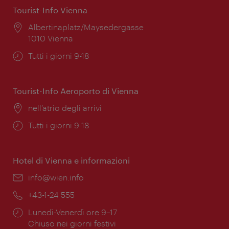
Tourist-Info Vienna
Posizione:
Albertinaplatz/Maysedergasse
1010 Vienna
Orari
Tutti i giorni 9-18
di
apertura:
Tourist-Info Aeroporto di Vienna
Posizione:
nell’atrio degli arrivi
Orari
Tutti i giorni 9-18
di
apertura:
Hotel di Vienna e informazioni
Email:
info@wien.info
Telefono:
+43-1-24 555
Orari
Lunedì-Venerdì ore 9–17
di
Chiuso nei giorni festivi