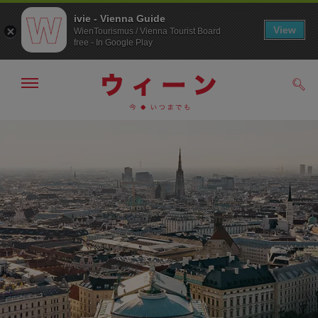
ivie - Vienna Guide
View
WienTourismus / Vienna Tourist Board
free - In Google Play
メ
検
ニ
索
ュ
メ
こ
す
ー
る
ニ
の
の
ュ
ペ
表
ー
ー
示・
非
へ
ジ
表
の
示
ト
ッ
プ
へ