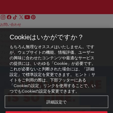
お問い合わせ
Credits
プライバシーポリシー
Cookieはいかがですか？
Terms of Use
もちろん無理なオススメはいたしません。です
アクセシビリティ
が、ウェブサイトの機能、情報評価、ユーザー
プレス連絡先
の興味に合わせたコンテンツや最適なサービス
クッキーの設定
の提供には、いわゆる「Cookie」が必要です。
© Copyright WienTourismus
これが必要ないと判断された場合には、「詳細
設定」で標準設定を変更できます。 ヒント：サ
イトをご利用の際は、下部フッターにある
「Cookieの設定」リンクを使用することで、い
つでもCookieの設定を変更できます。
詳細設定で