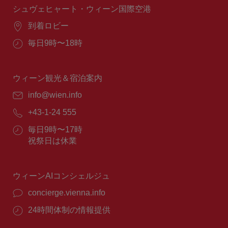
間：
シュヴェヒャート・ウィーン国際空港
場
到着ロビー
所：
営
毎日9時〜18時
業
時
間：
ウィーン観光＆宿泊案内
E
info@wien.info
メ
電
+43-1-24 555
ー
話
ル：
営
毎日9時〜17時
番
業
祝祭日は休業
号：
時
間：
ウィーンAIコンシェルジュ
concierge.vienna.info
24時間体制の情報提供