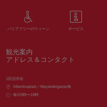
バリアフリーのウィーン
サービス
観光案内
アドレス＆コンタクト
1区旧市街
場
Albertinaplatz／Maysedergasse角
所：
営
毎日9時〜18時
業
時