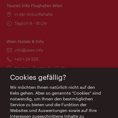
Tourist-Info Flughafen Wien
Ort:
in der Ankunftshalle
Öffnungszeiten:
Täglich 9 - 18 Uhr
Wien Hotels & Info
Email:
info@wien.info
Telefon:
+43-1-24 555
Öffnungszeiten:
Montag - Freitag 9 – 17 Uhr
Feiertags geschlossen
Cookies gefällig?
Wir möchten Ihnen natürlich nicht auf den
AI Concierge Wien
Keks gehen. Aber so genannte “Cookies” sind
notwendig, um Ihnen den bestmöglichen
Ort:
concierge.wien.info
Service zu bieten und die Funktion der
Öffnungszeiten:
Informationen rund um die Uhr
Websites und Auswertungen sowie auf Ihre
Interessen zugeschnittene Inhalte zu