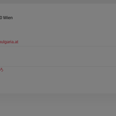
40 Wien
lgaria.at
ろ