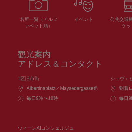
名所一覧（アルフ
イベント
公共交通
ァベット順）
ケッ
観光案内
アドレス＆コンタクト
1区旧市街
シュヴェ
場
Albertinaplatz／Maysedergasse角
場
到着
所：
所：
営
毎日9時〜18時
営
毎日9
業
業
時
時
間：
間：
ウィーンAIコンシェルジュ