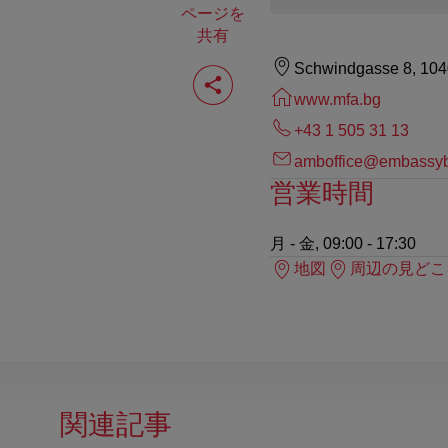
ページを
共有
ペ
Schwindgasse 8, 10
ー
www.mfa.bg
ジ
を
+43 1 505 31 13
共
有
amboffice@embassybu
す
営業時間
る
月 - 金, 09:00 - 17:30
地図
周辺の見どこ
関連記事