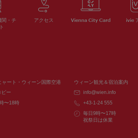
機関・チ
アクセス
Vienna City Card
ivie
ト
ヒャート・ウィーン国際空港
ウィーン観光＆宿泊案内
ロビー
E
info@wien.info
メ
時〜18時
電
+43-1-24 555
ー
話
ル：
営
毎日9時〜17時
番
業
祝祭日は休業
号：
時
間：