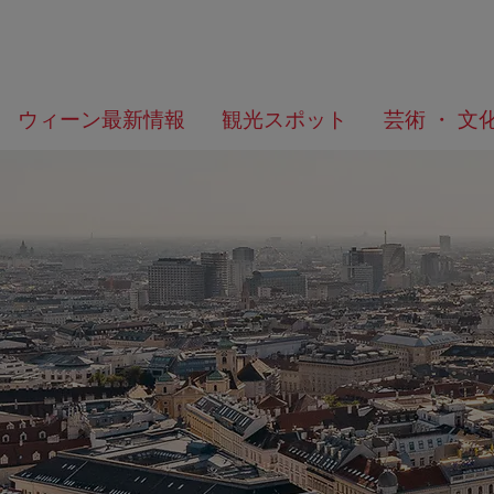
メ
こ
何
ウィーン最新情報
観光スポット
芸術 ・ 文
ニ
の
を
ュ
ペ
お
ー
ー
探
へ
ジ
し
の
で
ト
す
ッ
か？
プ
へ