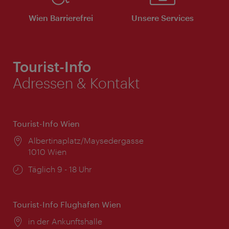
Wien Barrierefrei
Unsere Services
Tourist-Info
Adressen & Kontakt
Tourist-Info Wien
Ort:
Albertinaplatz/Maysedergasse
1010 Wien
Öffnungszeiten:
Täglich 9 - 18 Uhr
Tourist-Info Flughafen Wien
Ort:
in der Ankunftshalle