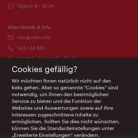
Öffnungszeiten:
Täglich 9 - 18 Uhr
Wien Hotels & Info
Email:
info@wien.info
Telefon:
+43-1-24 555
Öffnungszeiten:
Montag - Freitag 9 – 17 Uhr
Feiertags geschlossen
Cookies gefällig?
Wir möchten Ihnen natürlich nicht auf den
AI Concierge Wien
Keks gehen. Aber so genannte “Cookies” sind
notwendig, um Ihnen den bestmöglichen
Ort:
concierge.wien.info
Service zu bieten und die Funktion der
Öffnungszeiten:
Informationen rund um die Uhr
Websites und Auswertungen sowie auf Ihre
Interessen zugeschnittene Inhalte zu
ermöglichen. Sollten Sie dies nicht wünschen,
können Sie die Standardeinstellungen unter
„Erweiterte Einstellungen“ verändern.