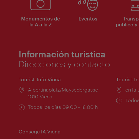
Monumentos de
Eventos
Transp
la A a la Z
público y 
Información turística
Direcciones y contacto
Tourist-Info Viena
Tourist-I
Lugar:
Albertinaplatz/Maysedergasse
Lugar
en la 
1010 Viena
Horar
Todos
Horarios
Todos los días 09:00 - 18:00 h
de
de
apert
apertura:
Conserje IA Viena