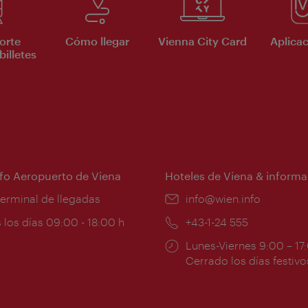
orte
Cómo llegar
Vienna City Card
Aplicac
billetes
nfo Aeropuerto de Viena
Hoteles de Viena & informa
:
terminal de llegadas
e-
info@wien.info
mail:
ios
 los días 09:00 - 18:00 h
Teléfono:
+43-1-24 555
Horarios
Lunes-Viernes 9:00 – 17
ura:
de
Cerrado los días festivo
apertura: