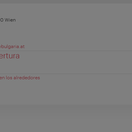
40 Wien
ulgaria.at
ertura
 en los alrededores