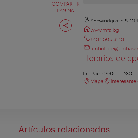
COMPARTIR
PÁGINA
Compartir
Schwindgasse 8, 10
página
www.mfa.bg
+43 1 505 31 13
amboffice@embassyb
Horarios de ap
Lu - Vie, 09:00 - 17:30
Mapa
Interesante
Artículos relacionados