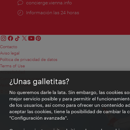
concierge.vienna.info
Información las 24 horas
Contacto
Aviso legal
Política de privacidad de datos
Terms of Use
Accesibilidad
Contacto para la prensa
¿Unas galletitas?
Ajustes de cookie
© Copyright WienTourismus
No queremos darle la lata. Sin embargo, las cookies so
mejor servicio posible y para permitir el funcionamient
de los usuarios, así como para ofrecer un contenido ad
aceptar las cookies, tiene la posibilidad de cambiar la
"Configuración avanzada".