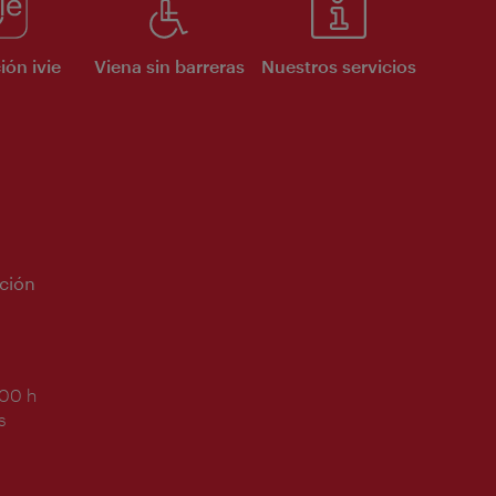
ión ivie
Viena sin barreras
Nuestros servicios
ción
:00 h
s