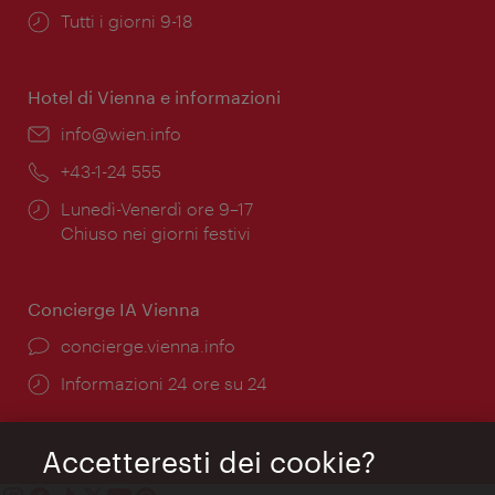
Orari
Tutti i giorni 9-18
di
apertura:
Hotel di Vienna e informazioni
Email:
info@wien.info
Telefono:
+43-1-24 555
Orari
Lunedì-Venerdì ore 9–17
di
Chiuso nei giorni festivi
apertura:
Concierge IA Vienna
Ort:
concierge.vienna.info
Öffnungszeiten:
Informazioni 24 ore su 24
Accetteresti dei cookie?