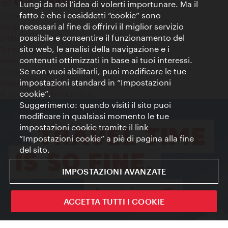
Lungi da noi l’idea di volerti importunare. Ma il
fatto è che i cosiddetti “cookie” sono
Contatti
necessari al fine di offrirvi il miglior servizio
Colophon
possibile e consentire il funzionamento del
Dichiarazione sulla protezione dei dati
sito web, le analisi della navigazione e i
Terms of Use
contenuti ottimizzati in base ai tuoi interessi.
Accessibilità
Se non vuoi abilitarli, puoi modificare le tue
Contatto stampa
impostazioni standard in “Impostazioni
Impostazioni cookie
cookie”.
© Copyright WienTourismus
Suggerimento: quando visiti il sito puoi
modificare in qualsiasi momento le tue
impostazioni cookie tramite il link
“Impostazioni cookie” a piè di pagina alla fine
del sito.
IMPOSTAZIONI AVANZATE
ACCETTA TUTTI I COOKIE