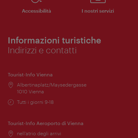
Accessibilità
I nostri servizi
Informazioni turistiche
Indirizzi e contatti
Tourist-Info Vienna
Posizione:
Albertinaplatz/Maysedergasse
1010 Vienna
Orari
Tutti i giorni 9-18
di
apertura:
Tourist-Info Aeroporto di Vienna
Posizione:
nell’atrio degli arrivi