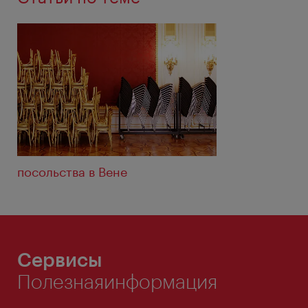
посольства в Венe
Сервисы
Полезнаяинформация