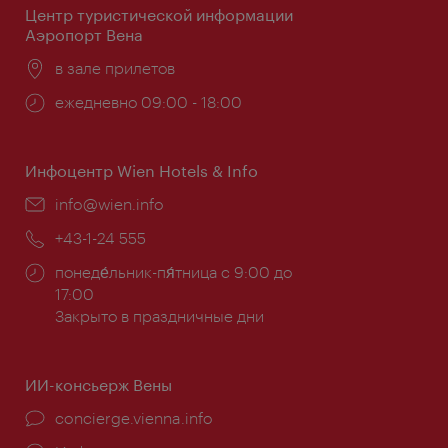
Центр туристической информации
Аэропорт Вена
Расположение:
в зале прилетов
Часы
ежедневно 09:00 - 18:00
работы:
Инфоцентр Wien Hotels & Info
Эл.
info@wien.info
почта:
Телефон:
+43-1-24 555
Часы
понеде́льник-пя́тница с 9:00 до
работы:
17:00
Закрыто в праздничные дни
ИИ-консьерж Вены
concierge.vienna.info