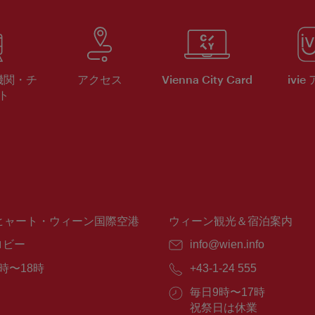
機関・チ
アクセス
Vienna City Card
ivie
ト
ヒャート・ウィーン国際空港
ウィーン観光＆宿泊案内
ロビー
E
info@wien.info
メ
時〜18時
電
+43-1-24 555
ー
話
ル：
営
毎日9時〜17時
番
業
祝祭日は休業
号：