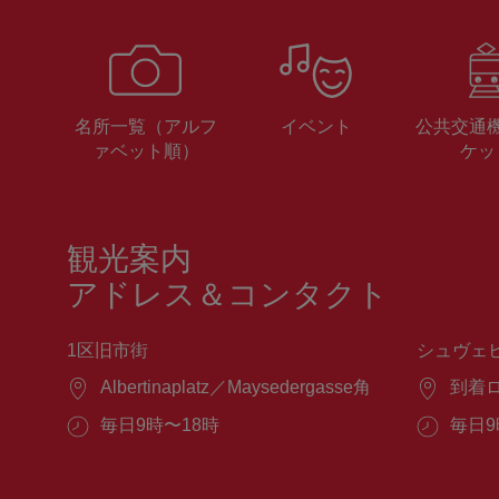
名所一覧（アルフ
イベント
公共交通
ァベット順）
ケッ
観光案内
アドレス＆コンタクト
1区旧市街
シュヴェ
場
Albertinaplatz／Maysedergasse角
場
到着
所：
所：
営
毎日9時〜18時
営
毎日9
業
業
時
時
間：
間：