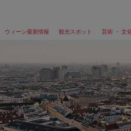
メ
こ
何
ウィーン最新情報
観光スポット
芸術 ・ 文
ニ
の
を
ュ
ペ
お
ー
ー
探
へ
ジ
し
の
で
ト
す
ッ
か？
プ
へ