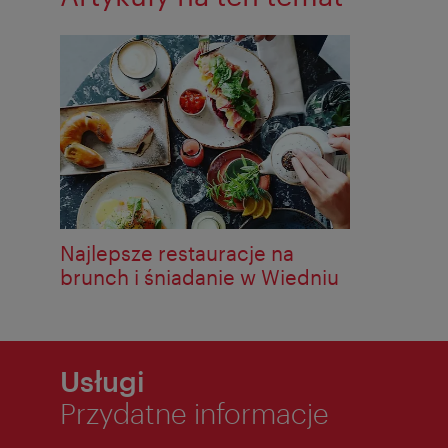
Najlepsze restauracje na
brunch i śniadanie w Wiedniu
Usługi
Przydatne informacje