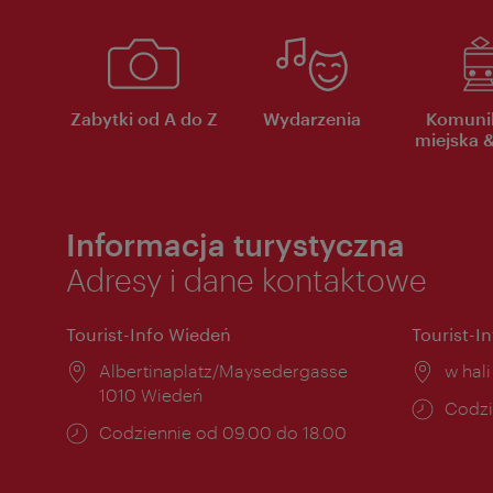
Zabytki od A do Z
Wydarzenia
Komuni
miejska &
Informacja turystyczna
Adresy i dane kontaktowe
Tourist-Info Wiedeń
Tourist-I
Miejsce:
Albertinaplatz/Maysedergasse
Miejs
w hal
1010 Wiedeń
Godzi
Codzi
Godziny
Codziennie od 09.00 do 18.00
otwar
otwarcia: