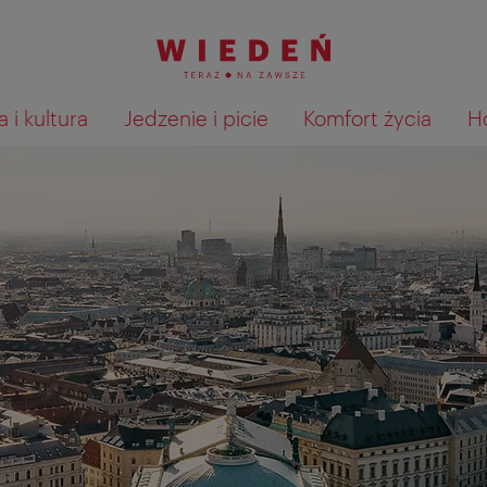
 i kultura
Jedzenie i picie
Komfort życia
H
Pokaż na mapie wyniki wyszu