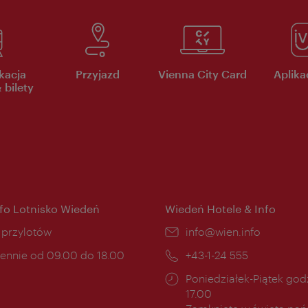
kacja
Przyjazd
Vienna City Card
Aplikac
 bilety
nfo Lotnisko Wiedeń
Wiedeń Hotele & Info
ce:
i przylotów
E-
info@wien.info
mail:
ny
ennie od 09.00 do 18.00
Telefon:
+43-1-24 555
cia:
Godziny
Poniedziałek-Piątek godz
otwarcia:
17.00