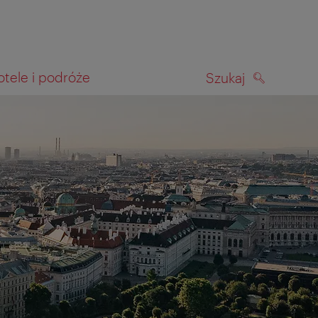
otele i podróże
Szukaj
SZUKAJ
kiwania