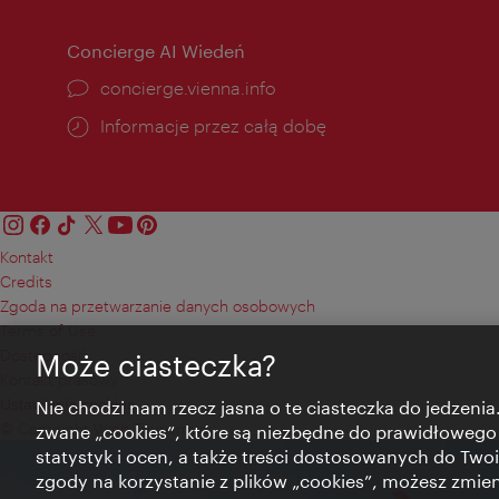
Concierge AI Wiedeń
concierge.vienna.info
Informacje przez całą dobę
Kontakt
Credits
Zgoda na przetwarzanie danych osobowych
Terms of Use
Dostępność
Może ciasteczka?
Kontakt prasowy
Ustawienia cookies
Nie chodzi nam rzecz jasna o te ciasteczka do jedzenia.
© Copyright Wien Tourismus
zwane „cookies”, które są niezbędne do prawidłowego
statystyk i ocen, a także treści dostosowanych do Twoi
zgody na korzystanie z plików „cookies”, możesz zmie