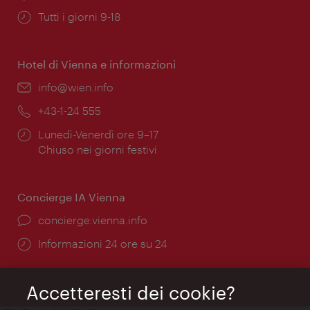
Orari
Tutti i giorni 9-18
di
apertura:
Hotel di Vienna e informazioni
Email:
info@wien.info
Telefono:
+43-1-24 555
Orari
Lunedì-Venerdì ore 9–17
di
Chiuso nei giorni festivi
apertura:
Concierge IA Vienna
Ort:
concierge.vienna.info
Öffnungszeiten:
Informazioni 24 ore su 24
Accetteresti dei cookie?