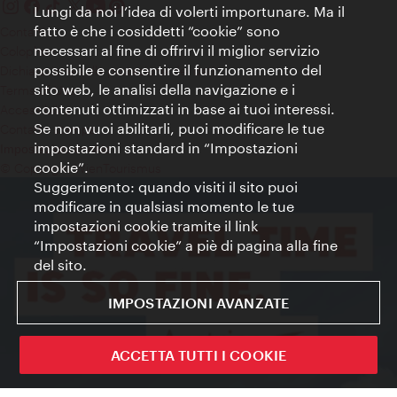
Lungi da noi l’idea di volerti importunare. Ma il
fatto è che i cosiddetti “cookie” sono
Contatti
necessari al fine di offrirvi il miglior servizio
Colophon
possibile e consentire il funzionamento del
Dichiarazione sulla protezione dei dati
sito web, le analisi della navigazione e i
Terms of Use
contenuti ottimizzati in base ai tuoi interessi.
Accessibilità
Se non vuoi abilitarli, puoi modificare le tue
Contatto stampa
impostazioni standard in “Impostazioni
Impostazioni cookie
cookie”.
© Copyright WienTourismus
Suggerimento: quando visiti il sito puoi
modificare in qualsiasi momento le tue
impostazioni cookie tramite il link
“Impostazioni cookie” a piè di pagina alla fine
del sito.
IMPOSTAZIONI AVANZATE
ACCETTA TUTTI I COOKIE