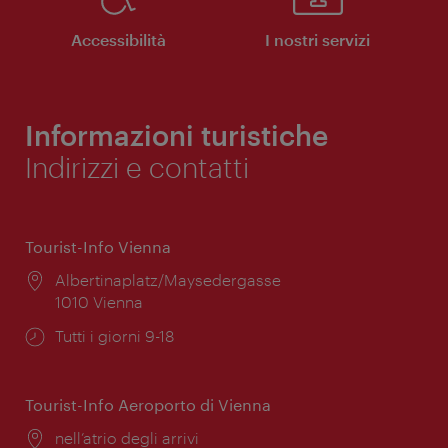
Accessibilità
I nostri servizi
Informazioni turistiche
Indirizzi e contatti
Tourist-Info Vienna
Posizione:
Albertinaplatz/Maysedergasse
1010 Vienna
Orari
Tutti i giorni 9-18
di
apertura:
Tourist-Info Aeroporto di Vienna
Posizione:
nell’atrio degli arrivi