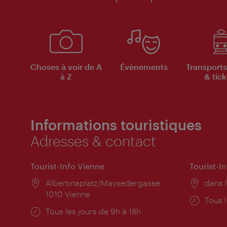
Choses à voir de A
Évènements
Transports
à Z
& tick
Informations touristiques
Adresses & contact
Tourist-Info Vienne
Tourist-I
Lieu:
Albertinaplatz/Maysedergasse
Lieu:
dans l
1010 Vienne
Horai
Tous l
Horaires
Tous les jours de 9h à 18h
d'ouve
d'ouverture: