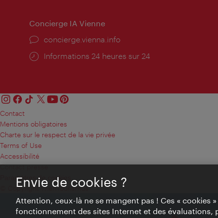
Concierge IA Vienne
Ort:
concierge.vienna.info
Öffnungszeiten:
Informations 24 heures sur 24
Contact
Mentions obligatoires
Charte sur le respect de la vie privée
Terms of Use
Accessibilité
Contact presse
Paramètres de cookies
Envie de cookies ?
© Copyright WienTourismus
Attention, ceux-là ne se mangent pas ! Ces « cookies 
fonctionnement des sites Internet et des évaluations, 