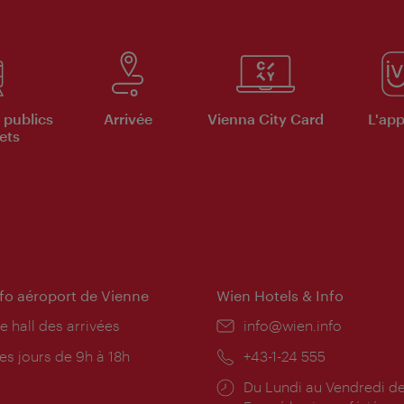
 publics
Arrivée
Vienna City Card
L'appl
ets
nfo aéroport de Vienne
Wien Hotels & Info
e hall des arrivées
E-
info@wien.info
mail:
res
es jours de 9h à 18h
Téléphone:
+43-1-24 555
rture:
Horaires
Du Lundi au Vendredi de