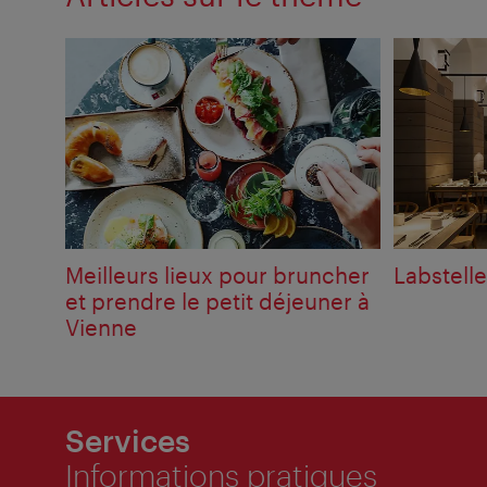
Meilleurs lieux pour bruncher
Labstelle
et prendre le petit déjeuner à
Vienne
Services
Informations pratiques