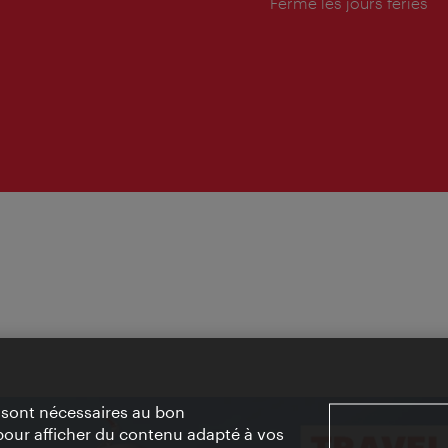
d'ouverture:
Fermé les jours fériés
» sont nécessaires au bon
pour afficher du contenu adapté à vos