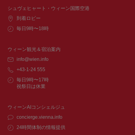
時
間：
シュヴェヒャート・ウィーン国際空港
場
到着ロビー
所：
営
毎日9時〜18時
業
時
間：
ウィーン観光＆宿泊案内
E
info@wien.info
メ
電
+43-1-24 555
ー
話
ル：
営
毎日9時〜17時
番
業
祝祭日は休業
号：
時
間：
ウィーンAIコンシェルジュ
concierge.vienna.info
24時間体制の情報提供