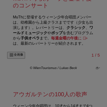
のコンサート
MuThに登場するウィーン少年合唱団メンバー
は、幼稚園から上級クラスまでです（少女も出
演します）。レパートリーは、
クラシック
、
ワ
ールドミュージック
や
ポップ
を含むプログラム
から
子供オペラ
まで。
毎週金曜の午後
に
は、最新のレパートリーが紹介されます。
/
全画像
1
/
5
© WienTourismus / Lukas Beck
ホーフ
アウガルテンの100人の歌声
ウィーン少年合唱団は、10才から14才まで4つ