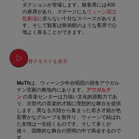
ダクションが登場します。観客席には400
の座席があり、ステージにも
ウィーン国立
歌劇場
に劣らない十分なスペースがありま
す。そして観客は映画館のような客席で心
地よく座ることができます。
代替テキストを表示
MuTh
は、ウィーン少年合唱団の宿舎アウガル
テン宮殿の敷地内にあります。
アウガルテ
ン
の音楽センターは力強い文化的原動力であ
り、次世代の音楽的才能に理想的な舞台を提供
します。異なる大陸から集まった若き才能が色
彩豊かなグループを形作り、ウィーンで結ばれ
た友情は一生続くものです。そして多くが
後々、国際的な舞台の照明の中で再会するので
す。