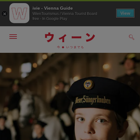
ivie - Vienna Guide
View
WienTourismus / Vienna Tourist Board
free - In Google Play
メ
検
ニ
索
ュ
メ
こ
す
ー
る
ニ
の
の
ュ
ペ
表
ー
ー
示・
非
へ
ジ
表
の
示
ト
ッ
プ
へ