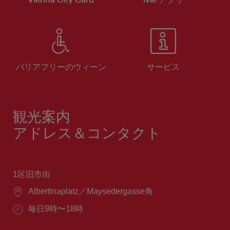
バリアフリーのウィーン
サービス
観光案内
アドレス＆コンタクト
1区旧市街
場
Albertinaplatz／Maysedergasse角
所：
営
毎日9時〜18時
業