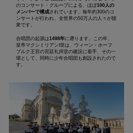
のコンサート・グループによる、ほぼ
100人の
メンバーで構成
されています。毎年約300のコ
ンサートが行われ、全世界の50万人の人々が聴
衆です。
合唱団の起源は
1498年
に遡ります。この年、
皇帝マクシミリアンI世は、ウィーン・ホーフ
ブルク王宮の宮廷礼拝堂の建設に着手、その一
環として、同時に少年合唱団も創設されたので
す。