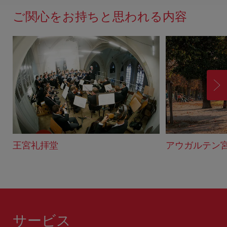
ド
ご関心をお持ちと思われる内容
バ
ッ
ク
進
む
王宮礼拝堂
アウガルテン
サービス