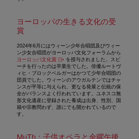
ヨーロッパの生きる文化の受
賞
2024年6月にはウィーン少年合唱団及びウィー
ン少女合唱団がヨーロッパ文化フォーラムから
ヨーロッパ文化賞
を授与されました。スピ
ーチを行ったのは卒業生でした。俳優ルートヴ
ィヒ・ブロックベルガーはかつて少年合唱団の
団員でした。ウィーンのアウガルテンではチャ
ンスが平等に与えられ、更なる発展と伝統の保
全がバランスよく行われています。ユネスコ無
形文化遺産に登録された養成は出身、性別、国
籍や宗教問わず、誰にでも開かれているので
す。
MuTh：子供オペラと金曜午後