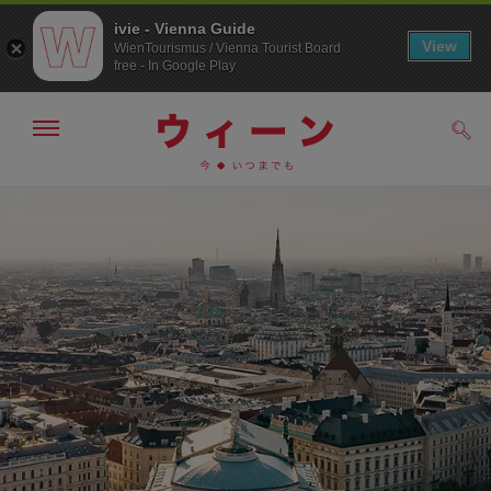
ivie - Vienna Guide
View
WienTourismus / Vienna Tourist Board
free - In Google Play
メ
検
ニ
索
ュ
/>
メ
こ
す
ー
る
ニ
の
の
ュ
ペ
表
ー
ー
示・
非
へ
ジ
表
の
示
ト
ッ
プ
へ