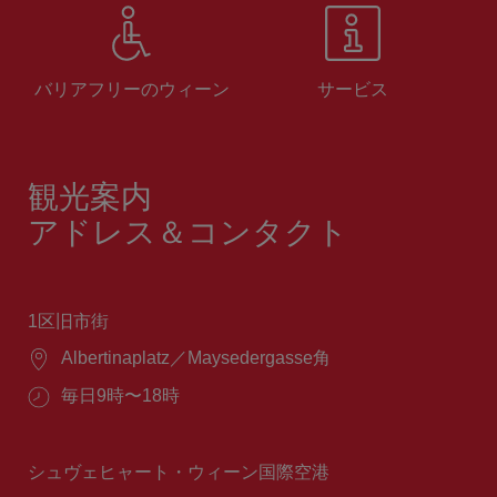
バリアフリーのウィーン
サービス
観光案内
アドレス＆コンタクト
1区旧市街
場
Albertinaplatz／Maysedergasse角
所：
営
毎日9時〜18時
業
時
間：
シュヴェヒャート・ウィーン国際空港