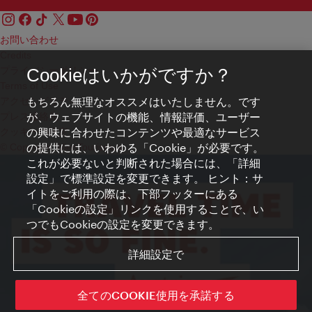
お問い合わせ
Credits
プライバシーポリシー
Cookieはいかがですか？
Terms of Use
もちろん無理なオススメはいたしません。です
アクセシビリティ
が、ウェブサイトの機能、情報評価、ユーザー
プレス連絡先
の興味に合わせたコンテンツや最適なサービス
クッキーの設定
の提供には、いわゆる「Cookie」が必要です。
© Copyright WienTourismus
これが必要ないと判断された場合には、「詳細
設定」で標準設定を変更できます。 ヒント：サ
イトをご利用の際は、下部フッターにある
「Cookieの設定」リンクを使用することで、い
つでもCookieの設定を変更できます。
詳細設定で
全てのCOOKIE使用を承諾する