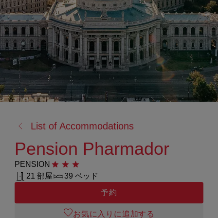
戻
List of Accommodations
る:
Pension Pharmador
PENSION
星3つ
21 部屋
39 ベッド
予約
お気に入りに追加する