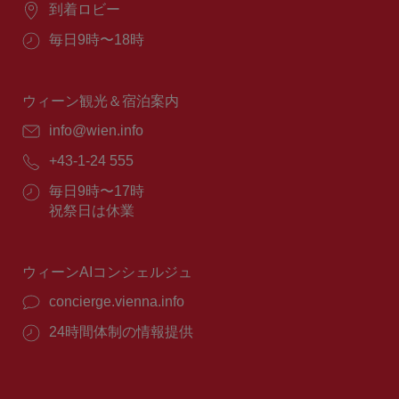
場
到着ロビー
所：
営
毎日9時〜18時
業
時
間：
ウィーン観光＆宿泊案内
E
info@wien.info
メ
電
+43-1-24 555
ー
話
ル：
営
毎日9時〜17時
番
業
祝祭日は休業
号：
時
間：
ウィーンAIコンシェルジュ
concierge.vienna.info
24時間体制の情報提供